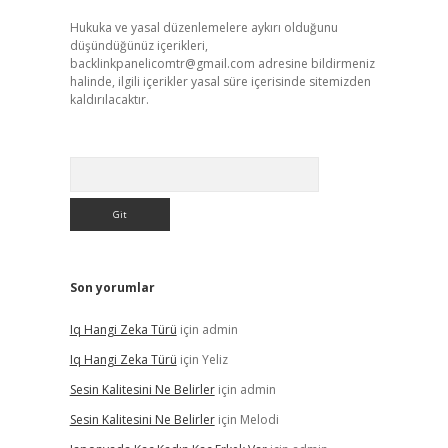
Hukuka ve yasal düzenlemelere aykırı olduğunu
düşündüğünüz içerikleri,
backlinkpanelicomtr@gmail.com
adresine bildirmeniz
halinde, ilgili içerikler yasal süre içerisinde sitemizden
kaldırılacaktır.
Arama
Son yorumlar
Iq Hangi Zeka Türü
için
admin
Iq Hangi Zeka Türü
için
Yeliz
Sesin Kalitesini Ne Belirler
için
admin
Sesin Kalitesini Ne Belirler
için
Melodi