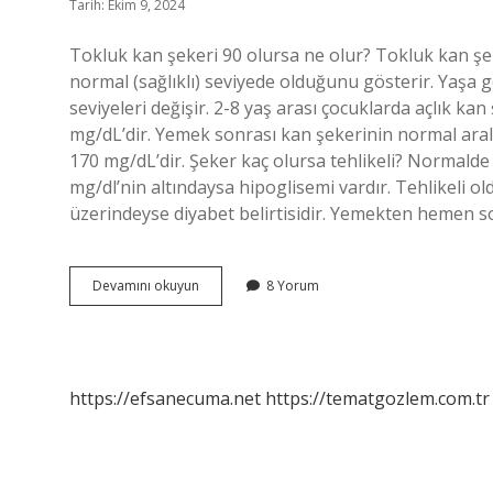
Tarih: Ekim 9, 2024
Tokluk kan şekeri 90 olursa ne olur? Tokluk kan şe
normal (sağlıklı) seviyede olduğunu gösterir. Yaşa 
seviyeleri değişir. 2-8 yaş arası çocuklarda açlık k
mg/dL’dir. Yemek sonrası kan şekerinin normal aral
170 mg/dL’dir. Şeker kaç olursa tehlikeli? Normalde
mg/dl’nin altındaysa hipoglisemi vardır. Tehlikeli ol
üzerindeyse diyabet belirtisidir. Yemekten hemen 
Tokluk
Devamını okuyun
8 Yorum
Kan
Şekeri
90
Normal
Mi
https://efsanecuma.net
https://tematgozlem.com.tr