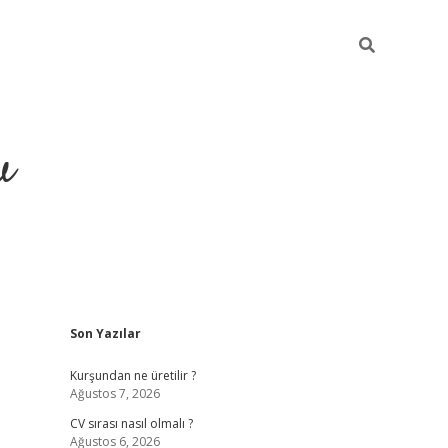
u
Sidebar
Son Yazılar
piabella
Kurşundan ne üretilir ?
Ağustos 7, 2026
CV sırası nasıl olmalı ?
Ağustos 6, 2026