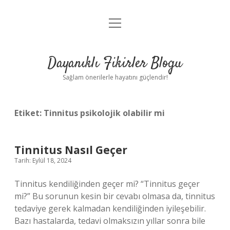
menüyü
Anasayfa
aç
Gizlilik Politikası
Dayanıklı Fikirler Blogu
Yasal Uyarı
Sağlam önerilerle hayatını güçlendir!
Hakkımızda
Etiket:
Tinnitus psikolojik olabilir mi
Tinnitus Nasıl Geçer
Tarih: Eylül 18, 2024
Tinnitus kendiliğinden geçer mi? “Tinnitus geçer
mi?” Bu sorunun kesin bir cevabı olmasa da, tinnitus
tedaviye gerek kalmadan kendiliğinden iyileşebilir.
Bazı hastalarda, tedavi olmaksızın yıllar sonra bile