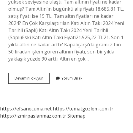
yüksek seviyesine ulaştı. Tam altının fiyatı ne kadar
olmuş? Tam Altın’ın bugünkü alış fiyatı 18.685,81 TL,
satış fiyatı ise 19 TL. Tam altın fiyatları ne kadar
2024? En Çok Karşılaştırılan Katı Altın Takı 2024 Yeni
Tarihli (Saplı) Katı Altın Takı 2024 Yeni Tarihli
(Saplı)Eski Katı Altın Takı Fiyatı21.925,22 TL21. Son 1
yılda altın ne kadar arttı? Kapalıçarşı’da gramı 2 bin
50 liradan işlem gören altının fiyatı, son bir yılda
yaklaşık yüzde 90 arttı. Altın en çok…
Tam
Devamını okuyun
Yorum Bırak
Altın
Fiyatı
En
Yüksek
Kaçı
https://efsanecuma.net
https://tematgozlem.com.tr
Gördü
https://izmirpaslanmaz.com.tr
Sitemap