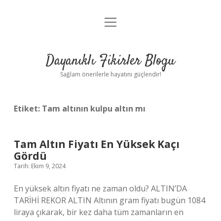
menüyü
Anasayfa
aç
Gizlilik Politikası
Dayanıklı Fikirler Blogu
Yasal Uyarı
Sağlam önerilerle hayatını güçlendir!
Hakkımızda
Etiket:
Tam altının kulpu altın mı
Tam Altın Fiyatı En Yüksek Kaçı
Gördü
Tarih: Ekim 9, 2024
En yüksek altın fiyatı ne zaman oldu? ALTIN’DA
TARİHİ REKOR ALTIN ​​Altının gram fiyatı bugün 1084
liraya çıkarak, bir kez daha tüm zamanların en