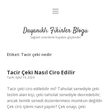
menüyü
Anasayfa
aç
Gizlilik Politikası
Dayanıklı Fikirler Blogu
Yasal Uyarı
Sağlam önerilerle hayatını güçlendir!
Hakkımızda
Etiket:
Tacir çeki nedir
Tacir Çeki Nasıl Ciro Edilir
Tarih: Eylül 19, 2024
Tacir çeki ciro edilebilir mi? Tahsilat senediyle çeki
teslim alan kişi, çeki tahsilat senediyle devredebilir;
ancak temlik senedi düzenlenmesi mümkün değildir.
Çek ciro işlemi nasıl yapılır? Çek onayı, çeki