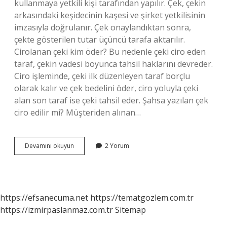
kullanmaya yetkili kişi tarafından yapılır. Çek, çekin
arkasındaki keşidecinin kaşesi ve şirket yetkilisinin
imzasıyla doğrulanır. Çek onaylandıktan sonra,
çekte gösterilen tutar üçüncü tarafa aktarılır.
Cirolanan çeki kim öder? Bu nedenle çeki ciro eden
taraf, çekin vadesi boyunca tahsil haklarını devreder.
Ciro işleminde, çeki ilk düzenleyen taraf borçlu
olarak kalır ve çek bedelini öder, ciro yoluyla çeki
alan son taraf ise çeki tahsil eder. Şahsa yazılan çek
ciro edilir mi? Müşteriden alınan…
Tacir
Devamını okuyun
2 Yorum
Çeki
Nasıl
Ciro
Edilir
https://efsanecuma.net
https://tematgozlem.com.tr
https://izmirpaslanmaz.com.tr
Sitemap