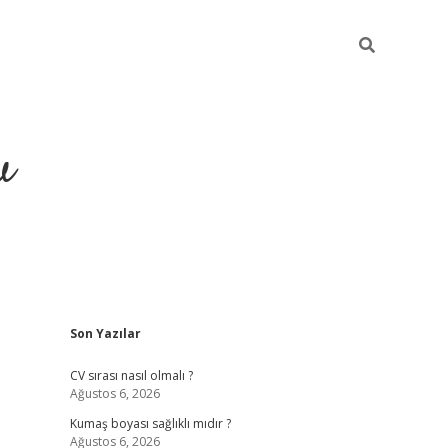
u
Sidebar
Son Yazılar
piabella
CV sırası nasıl olmalı ?
Ağustos 6, 2026
Kumaş boyası sağlıklı mıdır ?
Ağustos 6, 2026