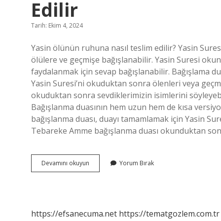
Edilir
Tarih: Ekim 4, 2024
Yasin ölünün ruhuna nasıl teslim edilir? Yasin Su
ölülere ve geçmişe bağışlanabilir. Yasin Suresi o
faydalanmak için sevap bağışlanabilir. Bağışlama du
Yasin Suresi’ni okuduktan sonra ölenleri veya geçmi
okuduktan sonra sevdiklerimizin isimlerini söyleyebi
Bağışlanma duasının hem uzun hem de kısa versiyonl
bağışlanma duası, duayı tamamlamak için Yasin Sure
Tebareke Amme bağışlanma duası okunduktan son
Yasin
Devamını okuyun
Yorum Bırak
Okunduktan
Sonra
Ölüye
Nasıl
Teslim
https://efsanecuma.net
https://tematgozlem.com.tr
Edilir