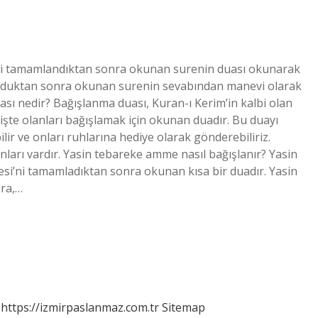
resi tamamlandıktan sonra okunan surenin duası okunarak
kunduktan sonra okunan surenin sevabından manevi olarak
ası nedir? Bağışlanma duası, Kuran-ı Kerim’in kalbi olan
şte olanları bağışlamak için okunan duadır. Bu duayı
lir ve onları ruhlarına hediye olarak gönderebiliriz.
arı vardır. Yasin tebareke amme nasıl bağışlanır? Yasin
si’ni tamamladıktan sonra okunan kısa bir duadır. Yasin
ra,…
https://izmirpaslanmaz.com.tr
Sitemap