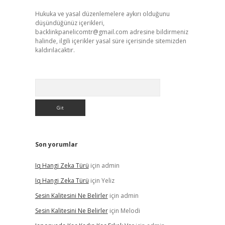
Hukuka ve yasal düzenlemelere aykırı olduğunu
düşündüğünüz içerikleri,
backlinkpanelicomtr@gmail.com
adresine bildirmeniz
halinde, ilgili içerikler yasal süre içerisinde sitemizden
kaldırılacaktır.
Arama
Son yorumlar
Iq Hangi Zeka Türü
için
admin
Iq Hangi Zeka Türü
için
Yeliz
Sesin Kalitesini Ne Belirler
için
admin
Sesin Kalitesini Ne Belirler
için
Melodi