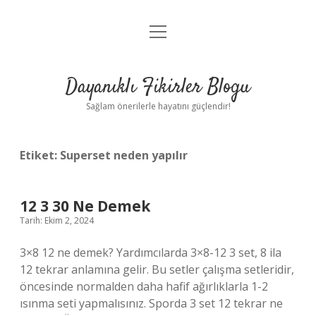
menüyü
Anasayfa
aç
Gizlilik Politikası
Dayanıklı Fikirler Blogu
Yasal Uyarı
Sağlam önerilerle hayatını güçlendir!
Hakkımızda
Etiket:
Superset neden yapılır
12 3 30 Ne Demek
Tarih: Ekim 2, 2024
3×8 12 ne demek? Yardımcılarda 3×8-12 3 set, 8 ila
12 tekrar anlamına gelir. Bu setler çalışma setleridir,
öncesinde normalden daha hafif ağırlıklarla 1-2
ısınma seti yapmalısınız. Sporda 3 set 12 tekrar ne