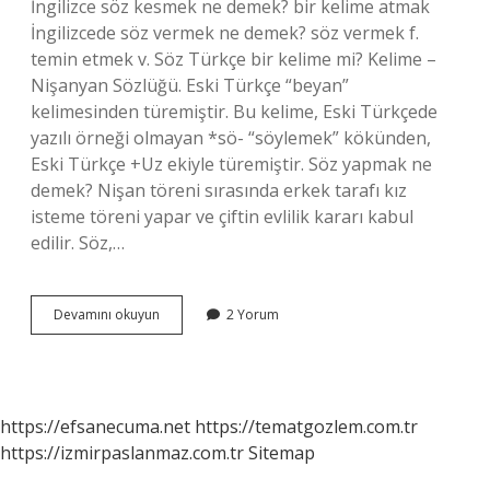
İngilizce söz kesmek ne demek? bir kelime atmak
İngilizcede söz vermek ne demek? söz vermek f.
temin etmek v. Söz Türkçe bir kelime mi? Kelime –
Nişanyan Sözlüğü. Eski Türkçe “beyan”
kelimesinden türemiştir. Bu kelime, Eski Türkçede
yazılı örneği olmayan *sö- “söylemek” kökünden,
Eski Türkçe +Uz ekiyle türemiştir. Söz yapmak ne
demek? Nişan töreni sırasında erkek tarafı kız
isteme töreni yapar ve çiftin evlilik kararı kabul
edilir. Söz,…
İNgilizce
Devamını okuyun
2 Yorum
Söz
Mü
Ne
Demek
https://efsanecuma.net
https://tematgozlem.com.tr
https://izmirpaslanmaz.com.tr
Sitemap