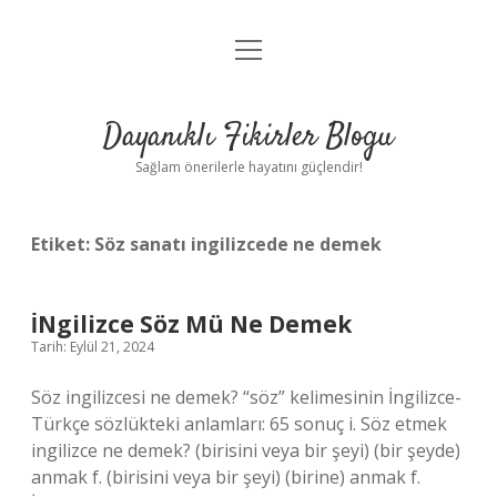
menüyü
Anasayfa
aç
Gizlilik Politikası
Dayanıklı Fikirler Blogu
Yasal Uyarı
Sağlam önerilerle hayatını güçlendir!
Hakkımızda
Etiket:
Söz sanatı ingilizcede ne demek
İNgilizce Söz Mü Ne Demek
Tarih: Eylül 21, 2024
Söz ingilizcesi ne demek? “söz” kelimesinin İngilizce-
Türkçe sözlükteki anlamları: 65 sonuç i. Söz etmek
ingilizce ne demek? (birisini veya bir şeyi) (bir şeyde)
anmak f. (birisini veya bir şeyi) (birine) anmak f.