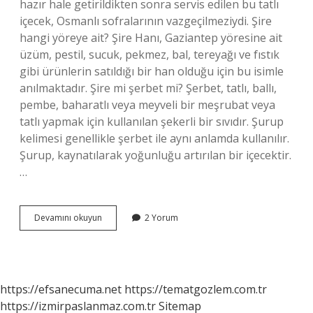
hazır hale getirildikten sonra servis edilen bu tatlı
içecek, Osmanlı sofralarının vazgeçilmeziydi. Şire
hangi yöreye ait? Şire Hanı, Gaziantep yöresine ait
üzüm, pestil, sucuk, pekmez, bal, tereyağı ve fıstık
gibi ürünlerin satıldığı bir han olduğu için bu isimle
anılmaktadır. Şire mi şerbet mi? Şerbet, tatlı, ballı,
pembe, baharatlı veya meyveli bir meşrubat veya
tatlı yapmak için kullanılan şekerli bir sıvıdır. Şurup
kelimesi genellikle şerbet ile aynı anlamda kullanılır.
Şurup, kaynatılarak yoğunluğu artırılan bir içecektir.
…
Şi
Devamını okuyun
2 Yorum
Re
Ne
Demek
https://efsanecuma.net
https://tematgozlem.com.tr
https://izmirpaslanmaz.com.tr
Sitemap