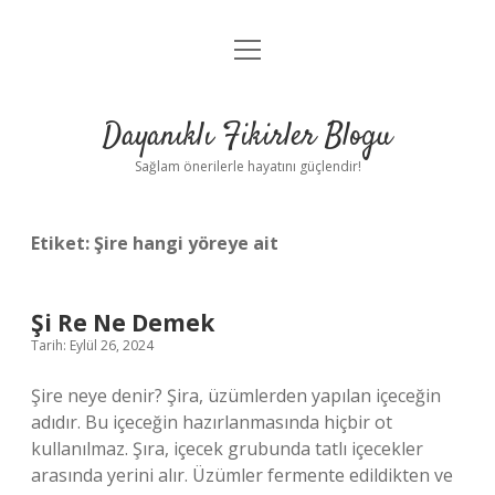
menüyü
Anasayfa
aç
Gizlilik Politikası
Dayanıklı Fikirler Blogu
Yasal Uyarı
Sağlam önerilerle hayatını güçlendir!
Hakkımızda
Etiket:
Şire hangi yöreye ait
Şi Re Ne Demek
Tarih: Eylül 26, 2024
Şire neye denir? Şira, üzümlerden yapılan içeceğin
adıdır. Bu içeceğin hazırlanmasında hiçbir ot
kullanılmaz. Şıra, içecek grubunda tatlı içecekler
arasında yerini alır. Üzümler fermente edildikten ve