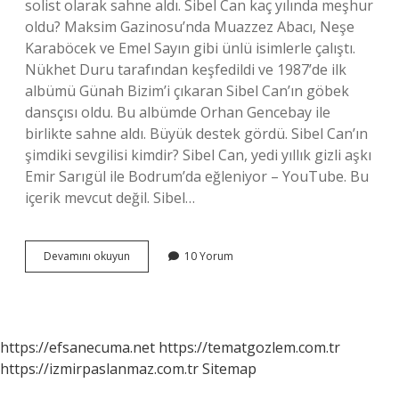
solist olarak sahne aldı. Sibel Can kaç yılında meşhur
oldu? Maksim Gazinosu’nda Muazzez Abacı, Neşe
Karaböcek ve Emel Sayın gibi ünlü isimlerle çalıştı.
Nükhet Duru tarafından keşfedildi ve 1987’de ilk
albümü Günah Bizim’i çıkaran Sibel Can’ın göbek
dansçısı oldu. Bu albümde Orhan Gencebay ile
birlikte sahne aldı. Büyük destek gördü. Sibel Can’ın
şimdiki sevgilisi kimdir? Sibel Can, yedi yıllık gizli aşkı
Emir Sarıgül ile Bodrum’da eğleniyor – YouTube. Bu
içerik mevcut değil. Sibel…
Sibel
Devamını okuyun
10 Yorum
Can
Kaç
Yıl
Dansözlük
Yaptı
https://efsanecuma.net
https://tematgozlem.com.tr
https://izmirpaslanmaz.com.tr
Sitemap