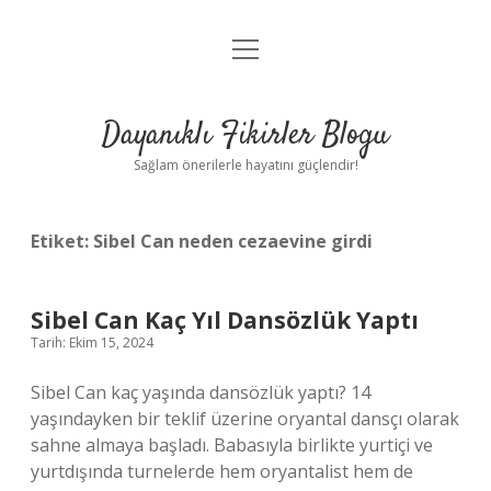
menüyü
Anasayfa
aç
Gizlilik Politikası
Dayanıklı Fikirler Blogu
Yasal Uyarı
Sağlam önerilerle hayatını güçlendir!
Hakkımızda
Etiket:
Sibel Can neden cezaevine girdi
Sibel Can Kaç Yıl Dansözlük Yaptı
Tarih: Ekim 15, 2024
Sibel Can kaç yaşında dansözlük yaptı? 14
yaşındayken bir teklif üzerine oryantal dansçı olarak
sahne almaya başladı. Babasıyla birlikte yurtiçi ve
yurtdışında turnelerde hem oryantalist hem de