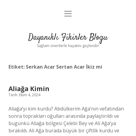
menüyü
Anasayfa
aç
Gizlilik Politikası
Dayanıklı Fikirler Blogu
Yasal Uyarı
Sağlam önerilerle hayatını güçlendir!
Hakkımızda
Etiket:
Serkan Acar Sertan Acar İkiz mi
Aliağa Kimin
Tarih: Ekim 4, 2024
Aliağa’yı kim kurdu? Abdülkerim Ağa’nın vefatından
sonra toprakları oğulları arasında paylaştırıldı ve
bugünkü Aliağa bölgesi Çelebi Bey ve Ali Ağa’ya
bırakıldı. Ali Ağa burada büyük bir çiftlik kurdu ve