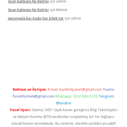
Sesin Kalitesini Ne Belirler
için
admin
Sesin Kalitesini Ne Belirler
için
Melodi
Japonyada Kaç Kadın Kaç Erkek Var
için
admin
abella
Reklam ve İletişim:
E-mail:
backlinkpaneli@gmail.com
Teams:
forumhizmeti@gmail.com
Whatsapp: 0262 606 0 726
Telegram:
@karabul
Yasal Uyarı:
Sitemiz, 5651 Sayılı Kanun gereğince Bilgi Teknolojileri
ve İletişim Kurumu (BTK) tarafından onaylanmış bir Yer Sağlayıcı
olarak hizmet vermektedir. Bu nedenle, sitedeki içerikleri proaktif