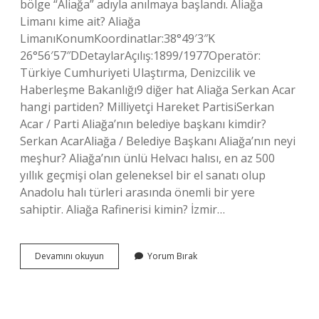
bölge “Aliağa” adıyla anılmaya başlandı. Aliağa
Limanı kime ait? Aliağa
LimanıKonumKoordinatlar:38°49′3″K
26°56′57″DDetaylarAçılış:1899/1977Operatör:
Türkiye Cumhuriyeti Ulaştırma, Denizcilik ve
Haberleşme Bakanlığı9 diğer hat Aliağa Serkan Acar
hangi partiden? Milliyetçi Hareket PartisiSerkan
Acar / Parti Aliağa’nın belediye başkanı kimdir?
Serkan AcarAliağa / Belediye Başkanı Aliağa’nın neyi
meşhur? Aliağa’nın ünlü Helvacı halısı, en az 500
yıllık geçmişi olan geleneksel bir el sanatı olup
Anadolu halı türleri arasında önemli bir yere
sahiptir. Aliağa Rafinerisi kimin? İzmir…
Aliağa
Devamını okuyun
Yorum Bırak
Kimin