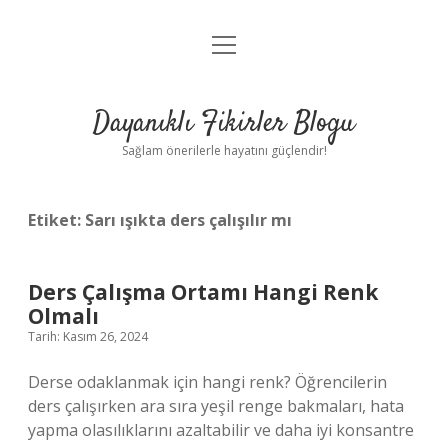
menüyü
Anasayfa
aç
Gizlilik Politikası
Dayanıklı Fikirler Blogu
Yasal Uyarı
Sağlam önerilerle hayatını güçlendir!
Hakkımızda
Etiket:
Sarı ışıkta ders çalışılır mı
Ders Çalışma Ortamı Hangi Renk
Olmalı
Tarih: Kasım 26, 2024
Derse odaklanmak için hangi renk? Öğrencilerin
ders çalışırken ara sıra yeşil renge bakmaları, hata
yapma olasılıklarını azaltabilir ve daha iyi konsantre