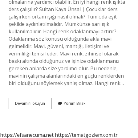
olmalarına yardımcı olabilir. En iyi hangi renk ışıkta
ders çalışılır? Sultan Kaya Ünsal | Çocuklar ders
çalışırken ortam ışığı nasıl olmalı? Tüm oda eşit
şekilde aydınlatılmalıdır. Mümkünse sarı ışık
kullanılmalıdır. Hangi renk odaklanmayı artırır?
Odaklanma söz konusu olduğunda akla mavi
gelmelidir. Mavi, güveni, mantığı, iletişimi ve
verimliliği temsil eder. Mavi renk, zihinsel olarak
baskı altında olduğunuz ve işinize odaklanmanız
gereken anlarda size yardımcı olur. Bu nedenle,
mavinin çalışma alanlarındaki en güçlü renklerden
biri olduğunu söylemek yanlış olmaz. Hangi renk…
Ders
Devamını okuyun
Yorum Bırak
Çalışma
Ortamı
Hangi
Renk
Olmalı
https://efsanecuma.net
https://tematgozlem.com.tr