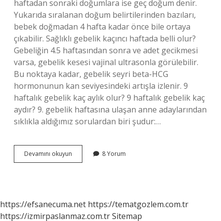
haftadan sonraki doğumlara ise geç doğum denir.
Yukarıda sıralanan doğum belirtilerinden bazıları,
bebek doğmadan 4 hafta kadar önce bile ortaya
çıkabilir. Sağlıklı gebelik kaçıncı haftada belli olur?
Gebeliğin 4.5 haftasından sonra ve adet gecikmesi
varsa, gebelik kesesi vajinal ultrasonla görülebilir.
Bu noktaya kadar, gebelik seyri beta-HCG
hormonunun kan seviyesindeki artışla izlenir. 9
haftalık gebelik kaç aylık olur? 9 haftalık gebelik kaç
aydır? 9. gebelik haftasına ulaşan anne adaylarından
sıklıkla aldığımız sorulardan biri şudur:…
Sağlıklı
Devamını okuyun
8 Yorum
Bir
Gebelik
Kaç
Hafta
Sürer
https://efsanecuma.net
https://tematgozlem.com.tr
https://izmirpaslanmaz.com.tr
Sitemap