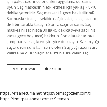
için paket üzerinde önerilen uygulama süresine
uyun. Saç maskesinin etki etmesi için yaklaşık 8-10
dakika yeterlidir. Saç maskesi 1 gece bekletilir mi?
Saç maskesini eşit şekilde dağıtmak için saçınızı ince
dişli bir tarakla tarayın. Sonra saçınızı sarın. Saç
maskesini saçınızda 30 ila 45 dakika (veya sabrınız
varsa gece boyunca) bekletin. Son olarak saçınızı
şampuan ve saç kremiyle iyice durulayın. Bakım yağı
saçta uzun süre kalırsa ne olur? Saç yağı uzun süre
kalırsa ne olur? Saçınızda uzun süre kalan saç…
Saç
Devamını okuyun
2 Yorum
Maskesi
Saçta
Fazla
Kalırsa
Ne
https://efsanecuma.net
https://tematgozlem.com.tr
Olur
https://izmirpaslanmaz.com.tr
Sitemap