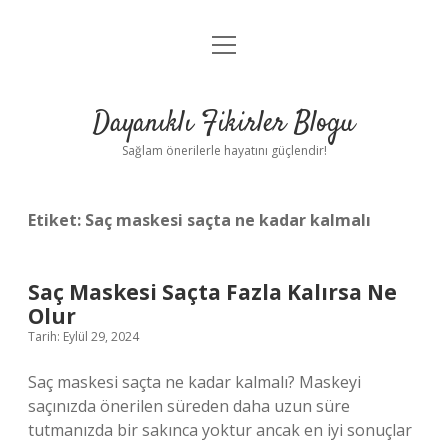
menüyü
Anasayfa
aç
Gizlilik Politikası
Dayanıklı Fikirler Blogu
Yasal Uyarı
Sağlam önerilerle hayatını güçlendir!
Hakkımızda
Etiket:
Saç maskesi saçta ne kadar kalmalı
Saç Maskesi Saçta Fazla Kalırsa Ne
Olur
Tarih: Eylül 29, 2024
Saç maskesi saçta ne kadar kalmalı? Maskeyi
saçınızda önerilen süreden daha uzun süre
tutmanızda bir sakınca yoktur ancak en iyi sonuçlar