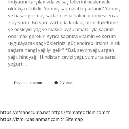
ihtiyacını karşılamada ve saç tellerini beslemede
oldukça etkilidir. Yanmış saç nasıl toparlanır? Yanmış
ve hasar görmüş saçların eski haline dönmesi en az
3 ay sürer. Bu süre zarfında kırık uçlarını düzeltmek
ve besleyici yağ ve maske uygulamalarıyla saçınızı
onarmak gerekir. Ayrıca saçınıza vitamin ve serum
uygulayarak saç köklerinizi güçlendirebilirsiniz. Kırık
saçlara hangi yağ iyi gelir? *Bal, zeytinyağı, argan
yağı, hint yağı, Hindistan cevizi yağı, yumurta sarısı,
yoğurt,…
Yanık
Devamını okuyun
2 Yorum
Saça
Hangi
Yağ
Iyi
Gelir
https://efsanecuma.net
https://tematgozlem.com.tr
https://izmirpaslanmaz.com.tr
Sitemap