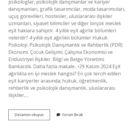
psikologlar, psikolojik danışmanlar ve kariyer
danışmanları, grafik tasarımcılar, moda tasarımcıları,
uçuş görevlileri, hostesler, uluslararası ilişkiler
uzmanları, siyaset bilimciler ve diğer birçok meslek
eşit haklara sahiptir. 4 yıllık eşit ağırlık bölümleri
nelerdir? 4 yıllık eşit ağırlıklı bölümler Hukuk.
Psikoloji. Psikolojik Danışmanlık ve Rehberlik (PDR)
Ekonomi. Çocuk Gelişimi. Çalışma Ekonomisi ve
Endüstriyel İlişkiler. Bilgi ve Belge Yönetimi.
Bankacılık. Daha fazla makale…•29 Kasım 2024 Eşit
ağırlıkta en iyi meslek hangisi? En çok tercih edilen
eşit kariyerler arasında; hukuk, öğretmenlik,
rehberlik ve psikolojik danışmanlık, uluslararası
ilişkiler,…
Eşit
Devamını okuyun
Yorum Bırak
Ağırlık
Okuyup
Hangi