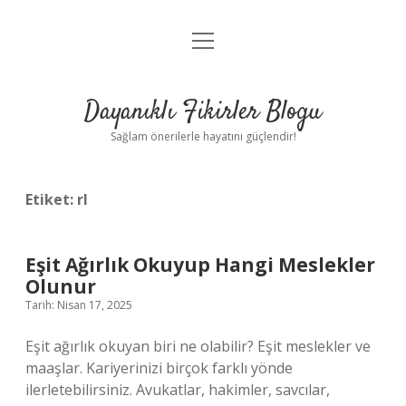
menüyü
Anasayfa
aç
Gizlilik Politikası
Dayanıklı Fikirler Blogu
Yasal Uyarı
Sağlam önerilerle hayatını güçlendir!
Hakkımızda
Etiket:
rl
Eşit Ağırlık Okuyup Hangi Meslekler
Olunur
Tarih: Nisan 17, 2025
Eşit ağırlık okuyan biri ne olabilir? Eşit meslekler ve
maaşlar. Kariyerinizi birçok farklı yönde
ilerletebilirsiniz. Avukatlar, hakimler, savcılar,