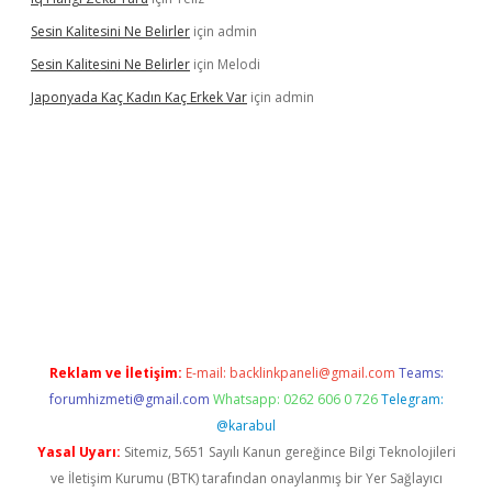
Sesin Kalitesini Ne Belirler
için
admin
Sesin Kalitesini Ne Belirler
için
Melodi
Japonyada Kaç Kadın Kaç Erkek Var
için
admin
abella
Reklam ve İletişim:
E-mail:
backlinkpaneli@gmail.com
Teams:
forumhizmeti@gmail.com
Whatsapp: 0262 606 0 726
Telegram:
@karabul
Yasal Uyarı:
Sitemiz, 5651 Sayılı Kanun gereğince Bilgi Teknolojileri
ve İletişim Kurumu (BTK) tarafından onaylanmış bir Yer Sağlayıcı