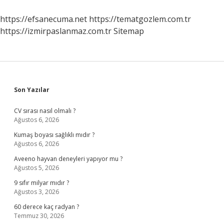
Meslekler
Olunur
https://efsanecuma.net
https://tematgozlem.com.tr
https://izmirpaslanmaz.com.tr
Sitemap
Sidebar
Son Yazılar
CV sırası nasıl olmalı ?
Ağustos 6, 2026
Kumaş boyası sağlıklı mıdır ?
Ağustos 6, 2026
Aveeno hayvan deneyleri yapıyor mu ?
Ağustos 5, 2026
9 sıfır milyar mıdır ?
Ağustos 3, 2026
60 derece kaç radyan ?
Temmuz 30, 2026