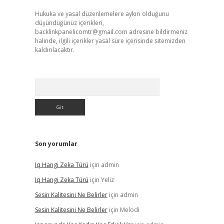
Hukuka ve yasal düzenlemelere aykırı olduğunu
düşündüğünüz içerikleri,
backlinkpanelicomtr@gmail.com
adresine bildirmeniz
halinde, ilgili içerikler yasal süre içerisinde sitemizden
kaldırılacaktır.
Arama
Son yorumlar
Iq Hangi Zeka Türü
için
admin
Iq Hangi Zeka Türü
için
Yeliz
Sesin Kalitesini Ne Belirler
için
admin
Sesin Kalitesini Ne Belirler
için
Melodi