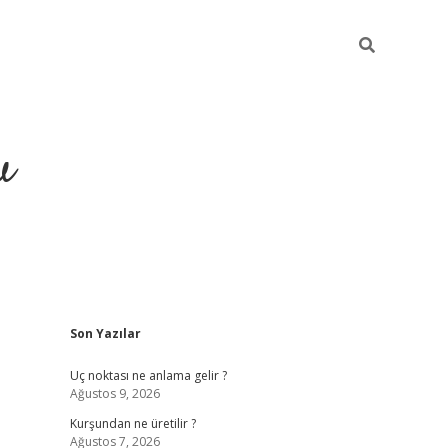
u
Sidebar
Son Yazılar
piabella
Uç noktası ne anlama gelir ?
Ağustos 9, 2026
Kurşundan ne üretilir ?
Ağustos 7, 2026