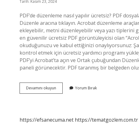
Tarih: Kasım 23, 2024
PDF’de düzenleme nasıl yapılır ücretsiz? PDF dosyal
Düzenle aracına tıklayın. Acrobat düzenleme araçlar
ekleyebilir, metni düzenleyebilir veya yazı tiplerini
en güvenilir ücretsiz PDF görüntüleyicisi olan “Acro
okuduğunuzu ve kabul ettiğinizi onaylıyorsunuz: Şa
kontrol etmek için ücretsiz yardımcı programı yükley
PDF’yi Acrobat’ta açın ve Ortak çubuğundan Düzen
paneli görünecektir. PDF taranmış bir belgeden ol
Ücretsiz
Devamını okuyun
Yorum Bırak
Pdf
Düzenleme
Programı
Var
Mı
https://efsanecuma.net
https://tematgozlem.com.tr