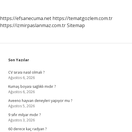
Geçerse
Ne
Olur
https://efsanecuma.net
https://tematgozlem.com.tr
https://izmirpaslanmaz.com.tr
Sitemap
Sidebar
Son Yazılar
CV sırası nasıl olmalı ?
Ağustos 6, 2026
Kumaş boyası sağlıklı mıdır ?
Ağustos 6, 2026
Aveeno hayvan deneyleri yapıyor mu ?
Ağustos 5, 2026
9 sıfır milyar mıdır ?
Ağustos 3, 2026
60 derece kaç radyan ?