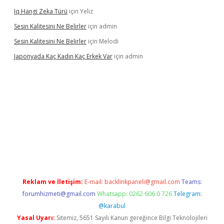
Iq Hangi Zeka Türü
için
Yeliz
Sesin Kalitesini Ne Belirler
için
admin
Sesin Kalitesini Ne Belirler
için
Melodi
Japonyada Kaç Kadın Kaç Erkek Var
için
admin
iabella
Reklam ve İletişim:
E-mail:
backlinkpaneli@gmail.com
Teams:
forumhizmeti@gmail.com
Whatsapp: 0262 606 0 726
Telegram:
@karabul
Yasal Uyarı:
Sitemiz, 5651 Sayılı Kanun gereğince Bilgi Teknolojileri