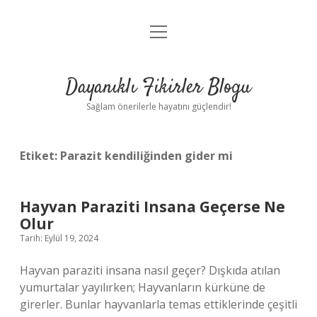
menüyü
Anasayfa
aç
Gizlilik Politikası
Dayanıklı Fikirler Blogu
Yasal Uyarı
Sağlam önerilerle hayatını güçlendir!
Hakkımızda
Etiket:
Parazit kendiliğinden gider mi
Hayvan Paraziti Insana Geçerse Ne
Olur
Tarih: Eylül 19, 2024
Hayvan paraziti insana nasıl geçer? Dışkıda atılan
yumurtalar yayılırken; Hayvanların kürküne de
girerler. Bunlar hayvanlarla temas ettiklerinde çeşitli