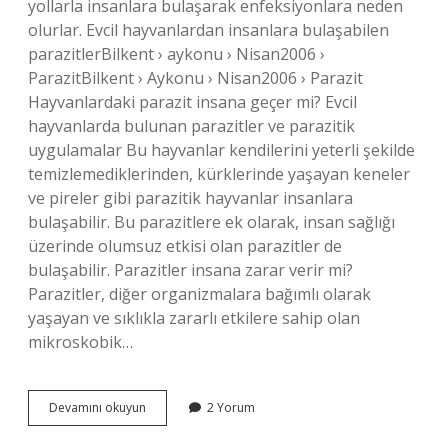
yollarla insanlara bulaşarak enfeksiyonlara neden
olurlar. Evcil hayvanlardan insanlara bulaşabilen
parazitlerBilkent › aykonu › Nisan2006 ›
ParazitBilkent › Aykonu › Nisan2006 › Parazit
Hayvanlardaki parazit insana geçer mi? Evcil
hayvanlarda bulunan parazitler ve parazitik
uygulamalar Bu hayvanlar kendilerini yeterli şekilde
temizlemediklerinden, kürklerinde yaşayan keneler
ve pireler gibi parazitik hayvanlar insanlara
bulaşabilir. Bu parazitlere ek olarak, insan sağlığı
üzerinde olumsuz etkisi olan parazitler de
bulaşabilir. Parazitler insana zarar verir mi?
Parazitler, diğer organizmalara bağımlı olarak
yaşayan ve sıklıkla zararlı etkilere sahip olan
mikroskobik…
Hayvan
Devamını okuyun
2 Yorum
Paraziti
Insana