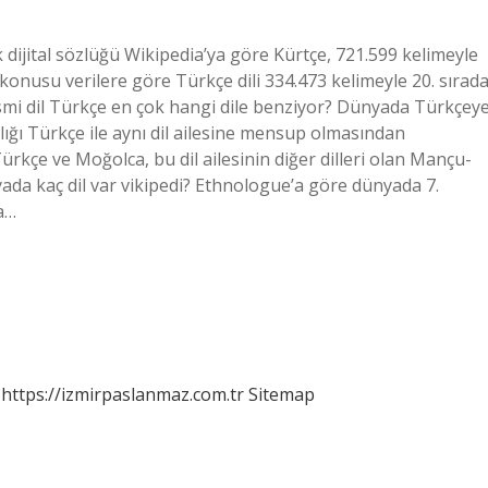
dijital sözlüğü Wikipedia’ya göre Kürtçe, 721.599 kelimeyle
onusu verilere göre Türkçe dili 334.473 kelimeyle 20. sırad
resmi dil Türkçe en çok hangi dile benziyor? Dünyada Türkçey
ığı Türkçe ile aynı dil ailesine mensup olmasından
rkçe ve Moğolca, bu dil ailesinin diğer dilleri olan Mançu-
ada kaç dil var vikipedi? Ethnologue’a göre dünyada 7.
a…
https://izmirpaslanmaz.com.tr
Sitemap