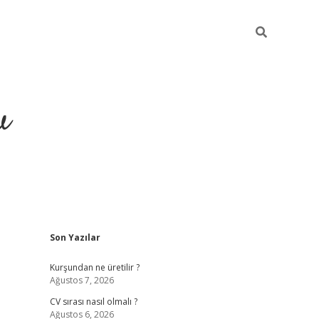
u
Sidebar
Son Yazılar
piabella
Kurşundan ne üretilir ?
Ağustos 7, 2026
CV sırası nasıl olmalı ?
Ağustos 6, 2026