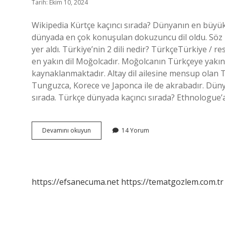
Tarih: Ekim 10, 2024
Wikipedia Kürtçe kaçıncı sırada? Dünyanın en büyük 
dünyada en çok konuşulan dokuzuncu dil oldu. Söz k
yer aldı. Türkiye’nin 2 dili nedir? TürkçeTürkiye / 
en yakın dil Moğolcadır. Moğolcanın Türkçeye yakınl
kaynaklanmaktadır. Altay dil ailesine mensup olan Tü
Tunguzca, Korece ve Japonca ile de akrabadır. Düny
sırada. Türkçe dünyada kaçıncı sırada? Ethnologue’
Wikipedia
Devamını okuyun
14 Yorum
Türkçe
Kaçıncı
Sırada
https://efsanecuma.net
https://tematgozlem.com.tr