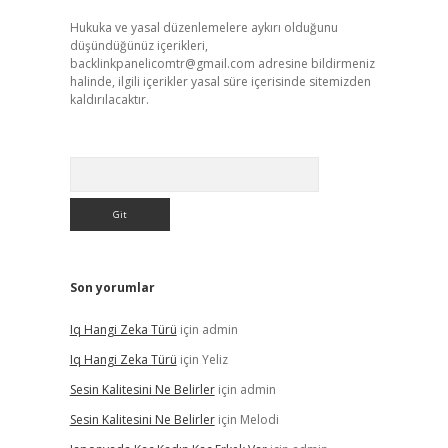
Hukuka ve yasal düzenlemelere aykırı olduğunu
düşündüğünüz içerikleri,
backlinkpanelicomtr@gmail.com
adresine bildirmeniz
halinde, ilgili içerikler yasal süre içerisinde sitemizden
kaldırılacaktır.
Arama
Son yorumlar
Iq Hangi Zeka Türü
için
admin
Iq Hangi Zeka Türü
için
Yeliz
Sesin Kalitesini Ne Belirler
için
admin
Sesin Kalitesini Ne Belirler
için
Melodi