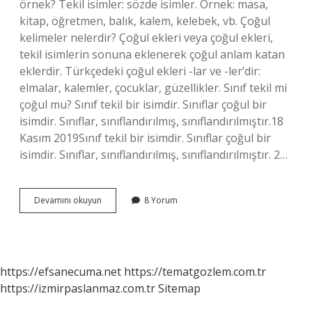
örnek? Tekil isimler: sözde isimler. Örnek: masa,
kitap, öğretmen, balık, kalem, kelebek, vb. Çoğul
kelimeler nelerdir? Çoğul ekleri veya çoğul ekleri,
tekil isimlerin sonuna eklenerek çoğul anlam katan
eklerdir. Türkçedeki çoğul ekleri -lar ve -ler’dir:
elmalar, kalemler, çocuklar, güzellikler. Sınıf tekil mi
çoğul mu? Sınıf tekil bir isimdir. Sınıflar çoğul bir
isimdir. Sınıflar, sınıflandırılmış, sınıflandırılmıştır.18
Kasım 2019Sınıf tekil bir isimdir. Sınıflar çoğul bir
isimdir. Sınıflar, sınıflandırılmış, sınıflandırılmıştır. 2…
Tekil
Devamını okuyun
8 Yorum
Ve
Çoğul
Ne
Anlama
Gelir
https://efsanecuma.net
https://tematgozlem.com.tr
https://izmirpaslanmaz.com.tr
Sitemap