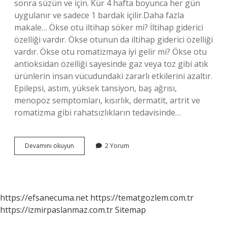
sonra süzün ve için. Kür 4 hafta boyunca her gün
uygulanır ve sadece 1 bardak içilir.Daha fazla
makale… Ökse otu iltihap söker mi? İltihap giderici
özelliği vardır. Ökse otunun da iltihap giderici özelliği
vardır. Ökse otu romatizmaya iyi gelir mi? Ökse otu
antioksidan özelliği sayesinde gaz veya toz gibi atık
ürünlerin insan vücudundaki zararlı etkilerini azaltır.
Epilepsi, astım, yüksek tansiyon, baş ağrısı,
menopoz semptomları, kısırlık, dermatit, artrit ve
romatizma gibi rahatsızlıkların tedavisinde…
Ökse
Devamını okuyun
2 Yorum
Otu
Hangi
Hastalıklara
Iyi
https://efsanecuma.net
https://tematgozlem.com.tr
https://izmirpaslanmaz.com.tr
Sitemap