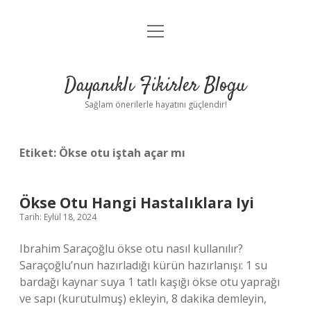
menüyü
Anasayfa
aç
Gizlilik Politikası
Dayanıklı Fikirler Blogu
Yasal Uyarı
Sağlam önerilerle hayatını güçlendir!
Hakkımızda
Etiket:
Ökse otu iştah açar mı
Ökse Otu Hangi Hastalıklara Iyi
Tarih: Eylül 18, 2024
Ibrahim Saraçoğlu ökse otu nasıl kullanılır?
Saraçoğlu’nun hazırladığı kürün hazırlanışı: 1 su
bardağı kaynar suya 1 tatlı kaşığı ökse otu yaprağı
ve sapı (kurutulmuş) ekleyin, 8 dakika demleyin,