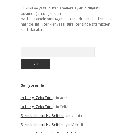
Hukuka ve yasal düzenlemelere aykırı olduğunu
düşündüğünüz içerikleri,
backlinkpanelicomtr@gmail.com
adresine bildirmeniz
halinde, ilgili içerikler yasal süre içerisinde sitemizden
kaldırılacaktır.
Arama
Son yorumlar
Iq Hangi Zeka Türü
için
admin
Iq Hangi Zeka Türü
için
Yeliz
Sesin Kalitesini Ne Belirler
için
admin
Sesin Kalitesini Ne Belirler
için
Melodi