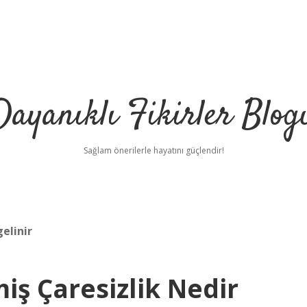
Dayanıklı Fikirler Blog
Sağlam önerilerle hayatını güçlendir!
gelinir
iş Çaresizlik Nedir