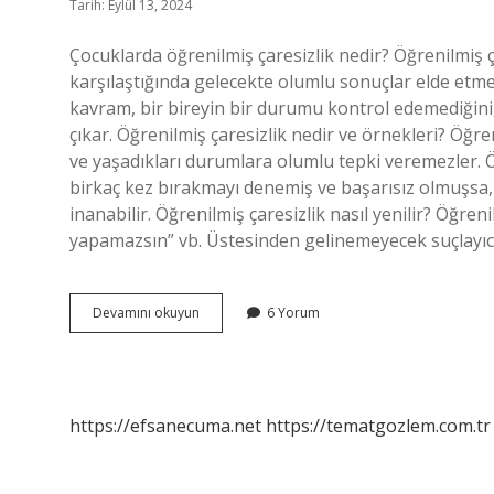
Tarih: Eylül 13, 2024
Çocuklarda öğrenilmiş çaresizlik nedir? Öğrenilmiş ç
karşılaştığında gelecekte olumlu sonuçlar elde etme
kavram, bir bireyin bir durumu kontrol edemediğini,
çıkar. Öğrenilmiş çaresizlik nedir ve örnekleri? Öğre
ve yaşadıkları durumlara olumlu tepki veremezler. 
birkaç kez bırakmayı denemiş ve başarısız olmuşsa,
inanabilir. Öğrenilmiş çaresizlik nasıl yenilir? Öğren
yapamazsın” vb. Üstesinden gelinemeyecek suçlayıcı e
Bebeklerde
Devamını okuyun
6 Yorum
Öğrenilmiş
Çaresizlik
Nedir
https://efsanecuma.net
https://tematgozlem.com.tr