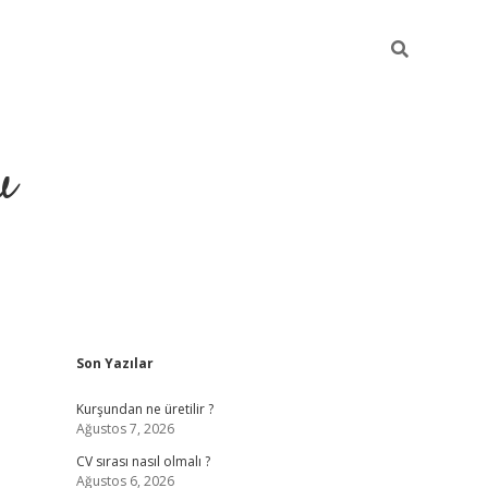
u
Sidebar
Son Yazılar
piabella
Kurşundan ne üretilir ?
Ağustos 7, 2026
CV sırası nasıl olmalı ?
Ağustos 6, 2026