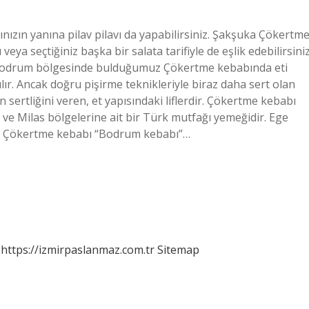
zın yanına pilav pilavı da yapabilirsiniz. Şakşuka Çökertm
veya seçtiğiniz başka bir salata tarifiyle de eşlik edebilirsiniz
le Bodrum bölgesinde bulduğumuz Çökertme kebabında eti
ır. Ancak doğru pişirme teknikleriyle biraz daha sert olan
n sertliğini veren, et yapısındaki liflerdir. Çökertme kebabı
e Milas bölgelerine ait bir Türk mutfağı yemeğidir. Ege
ür. Çökertme kebabı “Bodrum kebabı”…
https://izmirpaslanmaz.com.tr
Sitemap