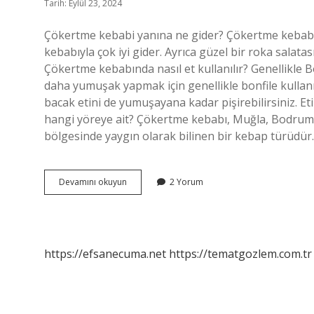
Tarih: Eylül 23, 2024
Çökertme kebabi yanına ne gider? Çökertme kebabını
kebabıyla çok iyi gider. Ayrıca güzel bir roka salatası 
Çökertme kebabında nasıl et kullanılır? Genellik
daha yumuşak yapmak için genellikle bonfile kullanıl
bacak etini de yumuşayana kadar pişirebilirsiniz. Eti
hangi yöreye ait? Çökertme kebabı, Muğla, Bodrum v
bölgesinde yaygın olarak bilinen bir kebap türüd
Çökertme
Devamını okuyun
2 Yorum
Kebabı
Nasıl
Yenir
https://efsanecuma.net
https://tematgozlem.com.tr