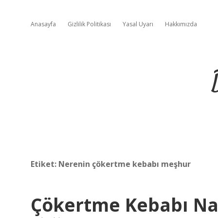
Anasayfa
Gizlilik Politikası
Yasal Uyarı
Hakkımızda
Etiket:
Nerenin çökertme kebabı meşhur
Çökertme Kebabı Nas