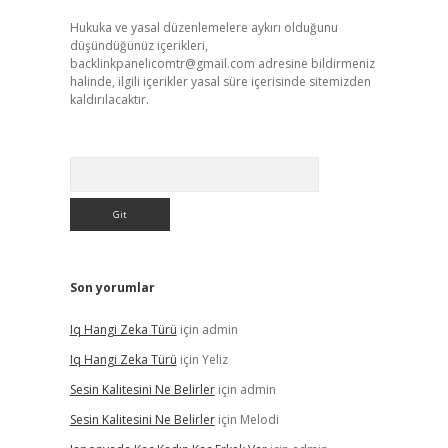
Hukuka ve yasal düzenlemelere aykırı olduğunu
düşündüğünüz içerikleri,
backlinkpanelicomtr@gmail.com
adresine bildirmeniz
halinde, ilgili içerikler yasal süre içerisinde sitemizden
kaldırılacaktır.
Arama
Son yorumlar
Iq Hangi Zeka Türü
için
admin
Iq Hangi Zeka Türü
için
Yeliz
Sesin Kalitesini Ne Belirler
için
admin
Sesin Kalitesini Ne Belirler
için
Melodi