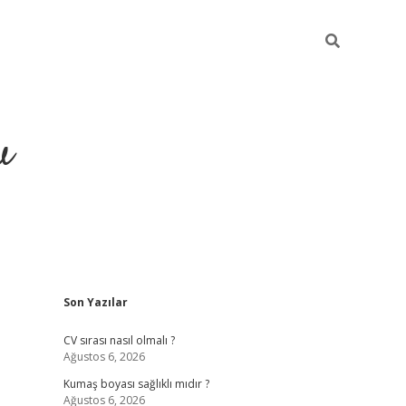
u
Sidebar
Son Yazılar
piabella
CV sırası nasıl olmalı ?
Ağustos 6, 2026
Kumaş boyası sağlıklı mıdır ?
Ağustos 6, 2026