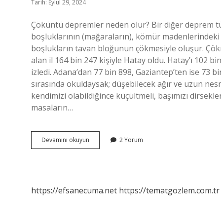
Tarih: Eylül 29, 2024
Çöküntü depremler neden olur? Bir diğer deprem tür
boşluklarının (mağaraların), kömür madenlerindeki ga
boşlukların tavan bloğunun çökmesiyle oluşur. Çö
alan il 164 bin 247 kişiyle Hatay oldu. Hatay’ı 102 
izledi. Adana’dan 77 bin 898, Gaziantep’ten ise 73 b
sırasında okuldaysak; düşebilecek ağır ve uzun nesn
kendimizi olabildiğince küçültmeli, başımızı dirsekl
masaların…
Çökme
Devamını okuyun
2 Yorum
Deprem
Neden
Olur
https://efsanecuma.net
https://tematgozlem.com.tr