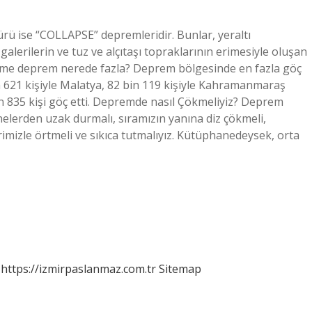
ü ise “COLLAPSE” depremleridir. Bunlar, yeraltı
lerilerin ve tuz ve alçıtaşı topraklarının erimesiyle oluşan
kme deprem nerede fazla? Deprem bölgesinde en fazla göç
bin 621 kişiyle Malatya, 82 bin 119 kişiyle Kahramanmaraş
in 835 kişi göç etti. Depremde nasıl Çökmeliyiz? Deprem
elerden uzak durmalı, sıramızın yanına diz çökmeli,
erimizle örtmeli ve sıkıca tutmalıyız. Kütüphanedeysek, orta
https://izmirpaslanmaz.com.tr
Sitemap