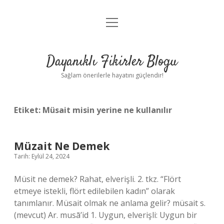
menüyü
Anasayfa
aç
Gizlilik Politikası
Dayanıklı Fikirler Blogu
Yasal Uyarı
Sağlam önerilerle hayatını güçlendir!
Hakkımızda
Etiket:
Müsait misin yerine ne kullanılır
Müzait Ne Demek
Tarih: Eylül 24, 2024
Müsit ne demek? Rahat, elverişli. 2. tkz. “Flört
etmeye istekli, flört edilebilen kadın” olarak
tanımlanır. Müsait olmak ne anlama gelir? müsait s.
(mevcut) Ar. musā’id 1. Uygun, elverişli: Uygun bir