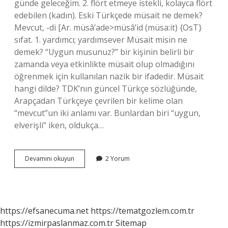
günde geleceğim. 2. flört etmeye istekli, kolayca flört
edebilen (kadın). Eski Türkçede müsait ne demek?
Mevcut, -di [Ar. müsâ’ade>müsâ’id (müsa:it) {OsT}
sıfat. 1. yardımcı; yardımsever Müsait misin ne
demek? “Uygun musunuz?” bir kişinin belirli bir
zamanda veya etkinlikte müsait olup olmadığını
öğrenmek için kullanılan nazik bir ifadedir. Müsait
hangi dilde? TDK’nın güncel Türkçe sözlüğünde,
Arapçadan Türkçeye çevrilen bir kelime olan
“mevcut”un iki anlamı var. Bunlardan biri “uygun,
elverişli” iken, oldukça…
Müzait
Devamını okuyun
2 Yorum
Ne
Demek
https://efsanecuma.net
https://tematgozlem.com.tr
https://izmirpaslanmaz.com.tr
Sitemap