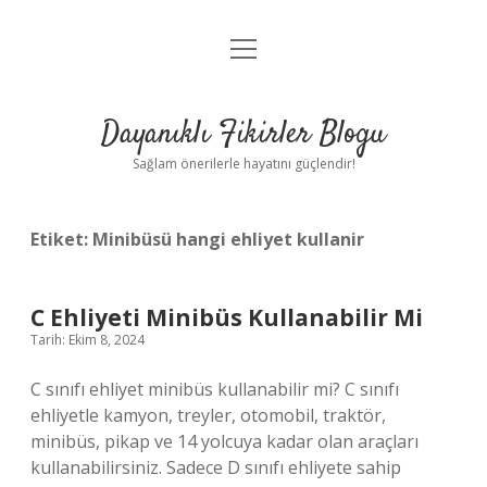
menüyü
Anasayfa
aç
Gizlilik Politikası
Dayanıklı Fikirler Blogu
Yasal Uyarı
Sağlam önerilerle hayatını güçlendir!
Hakkımızda
Etiket:
Minibüsü hangi ehliyet kullanir
C Ehliyeti Minibüs Kullanabilir Mi
Tarih: Ekim 8, 2024
C sınıfı ehliyet minibüs kullanabilir mi? C sınıfı
ehliyetle kamyon, treyler, otomobil, traktör,
minibüs, pikap ve 14 yolcuya kadar olan araçları
kullanabilirsiniz. Sadece D sınıfı ehliyete sahip