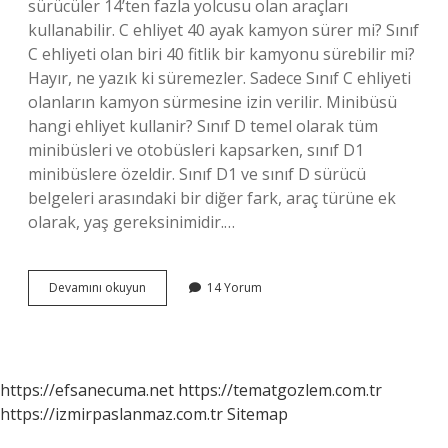
sürücüler 14’ten fazla yolcusu olan araçları
kullanabilir. C ehliyet 40 ayak kamyon sürer mi? Sınıf
C ehliyeti olan biri 40 fitlik bir kamyonu sürebilir mi?
Hayır, ne yazık ki süremezler. Sadece Sınıf C ehliyeti
olanların kamyon sürmesine izin verilir. Minibüsü
hangi ehliyet kullanir? Sınıf D temel olarak tüm
minibüsleri ve otobüsleri kapsarken, sınıf D1
minibüslere özeldir. Sınıf D1 ve sınıf D sürücü
belgeleri arasındaki bir diğer fark, araç türüne ek
olarak, yaş gereksinimidir.…
C
Devamını okuyun
14 Yorum
Ehliyeti
Minibüs
Kullanabilir
Mi
https://efsanecuma.net
https://tematgozlem.com.tr
https://izmirpaslanmaz.com.tr
Sitemap