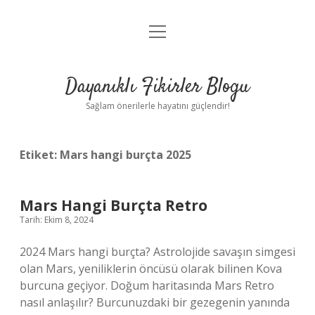
menüyü
Anasayfa
aç
Gizlilik Politikası
Dayanıklı Fikirler Blogu
Yasal Uyarı
Sağlam önerilerle hayatını güçlendir!
Hakkımızda
Etiket:
Mars hangi burçta 2025
Mars Hangi Burçta Retro
Tarih: Ekim 8, 2024
2024 Mars hangi burçta? Astrolojide savaşın simgesi
olan Mars, yeniliklerin öncüsü olarak bilinen Kova
burcuna geçiyor. Doğum haritasında Mars Retro
nasıl anlaşılır? Burcunuzdaki bir gezegenin yanında