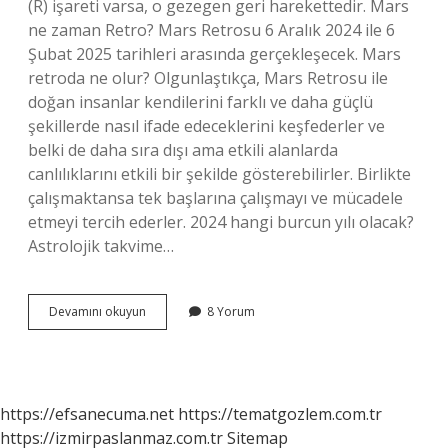
(R) işareti varsa, o gezegen geri harekettedir. Mars
ne zaman Retro? Mars Retrosu 6 Aralık 2024 ile 6
Şubat 2025 tarihleri ​​arasında gerçekleşecek. Mars
retroda ne olur? Olgunlaştıkça, Mars Retrosu ile
doğan insanlar kendilerini farklı ve daha güçlü
şekillerde nasıl ifade edeceklerini keşfederler ve
belki de daha sıra dışı ama etkili alanlarda
canlılıklarını etkili bir şekilde gösterebilirler. Birlikte
çalışmaktansa tek başlarına çalışmayı ve mücadele
etmeyi tercih ederler. 2024 hangi burcun yılı olacak?
Astrolojik takvime…
Mars
Devamını okuyun
8 Yorum
Hangi
Burçta
Retro
https://efsanecuma.net
https://tematgozlem.com.tr
https://izmirpaslanmaz.com.tr
Sitemap