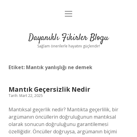
menüyü
Anasayfa
aç
Gizlilik Politikası
Dayanıklı Fikirler Blogu
Yasal Uyarı
Sağlam önerilerle hayatını güçlendir!
Hakkımızda
Etiket:
Mantık yanlışlığı ne demek
Mantık Geçersizlik Nedir
Tarih: Mart 22, 2025
Mantıksal geçerlik nedir? Mantıkta geçerlilik, bir
argümanın öncüllerin doğruluğunun mantıksal
olarak sonucun doğruluğunu garantilemesi
özelliğidir. Öncüller doğruysa, argümanın biçimi