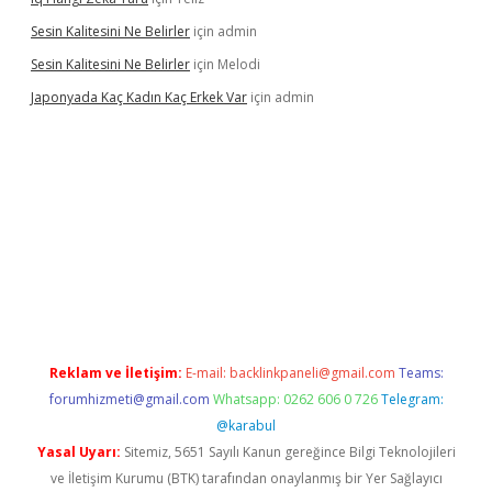
Sesin Kalitesini Ne Belirler
için
admin
Sesin Kalitesini Ne Belirler
için
Melodi
Japonyada Kaç Kadın Kaç Erkek Var
için
admin
iabella
Reklam ve İletişim:
E-mail:
backlinkpaneli@gmail.com
Teams:
forumhizmeti@gmail.com
Whatsapp: 0262 606 0 726
Telegram:
@karabul
Yasal Uyarı:
Sitemiz, 5651 Sayılı Kanun gereğince Bilgi Teknolojileri
ve İletişim Kurumu (BTK) tarafından onaylanmış bir Yer Sağlayıcı