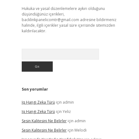
Hukuka ve yasal düzenlemelere aykırı olduğunu
düşündüğünüz içerikleri,
backlinkpanelicomtr@gmail.com
adresine bildirmeniz
halinde, ilgili içerikler yasal süre içerisinde sitemizden
kaldırılacaktır.
Arama
Son yorumlar
Iq Hangi Zeka Türü
için
admin
Iq Hangi Zeka Türü
için
Yeliz
Sesin Kalitesini Ne Belirler
için
admin
Sesin Kalitesini Ne Belirler
için
Melodi