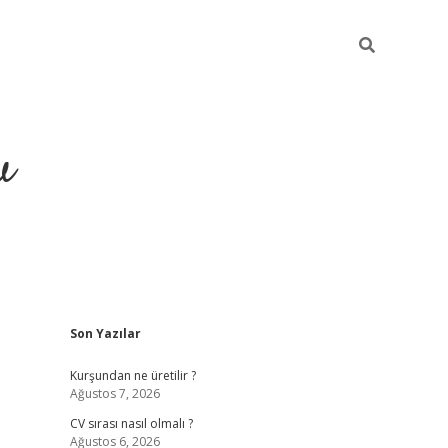
u
Sidebar
Son Yazılar
piabella
Kurşundan ne üretilir ?
Ağustos 7, 2026
CV sırası nasıl olmalı ?
Ağustos 6, 2026