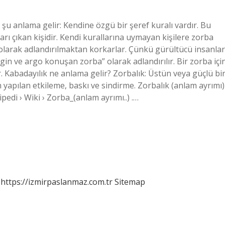
u anlama gelir: Kendine özgü bir şeref kuralı vardır. Bu
ı çıkan kişidir. Kendi kurallarına uymayan kişilere zorba
 olarak adlandırılmaktan korkarlar. Çünkü gürültücü insanlar
zgin ve argo konuşan zorba” olarak adlandırılır. Bir zorba içi
. Kabadayılık ne anlama gelir? Zorbalık: Üstün veya güçlü bi
in yapılan etkileme, baskı ve sindirme. Zorbalık (anlam ayrımı)
pedi › Wiki › Zorba_(anlam ayrımı..) .…
https://izmirpaslanmaz.com.tr
Sitemap