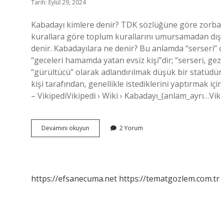
Tarih: Eylül 29, 2024
Kabadayı kimlere denir? TDK sözlüğüne göre zorba ş
kurallara göre toplum kurallarını umursamadan dışar
denir. Kabadayılara ne denir? Bu anlamda “serseri”
“geceleri hamamda yatan evsiz kişi”dir; “serseri, ge
“gürültücü” olarak adlandırılmak düşük bir statüdür
kişi tarafından, genellikle istediklerini yaptırmak iç
– VikipediVikipedi › Wiki › Kabadayı_(anlam_ayrı…Viki
Osmanlıda
Devamını okuyun
2 Yorum
Kabadayı
Ne
Demek
https://efsanecuma.net
https://tematgozlem.com.tr