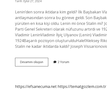
Tarih: Eylül 27, 2024
Lenin’den sonra iktidara kim geldi? İlk Başbakan Vlad
antlaşmasından sonra bu göreve geldi. Son Başbaka
yürüten en kısa kişi oldu. Lenin mi önce Stalin mi?
Parti Genel Sekreteri olarak nüfuzunu artırdı ve 1927
Vladimir LeninVladimir İlyiç Ulyanov (Lenin) Vladimi
1924Başarılı pozisyon oluşturulduHalefAleksey Ri
Stalin ne kadar iktidarda kaldı? Joseph Vissarionovic
Lenin
Devamını okuyun
2 Yorum
Den
Sonra
Iktidarı
Kim
Ele
https://efsanecuma.net
https://tematgozlem.com.tr
Geçirmiştir