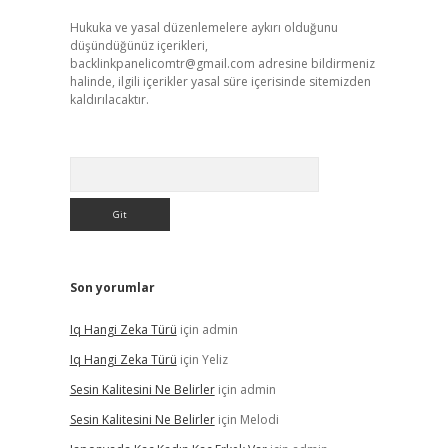
Hukuka ve yasal düzenlemelere aykırı olduğunu
düşündüğünüz içerikleri,
backlinkpanelicomtr@gmail.com
adresine bildirmeniz
halinde, ilgili içerikler yasal süre içerisinde sitemizden
kaldırılacaktır.
Arama
Son yorumlar
Iq Hangi Zeka Türü
için
admin
Iq Hangi Zeka Türü
için
Yeliz
Sesin Kalitesini Ne Belirler
için
admin
Sesin Kalitesini Ne Belirler
için
Melodi