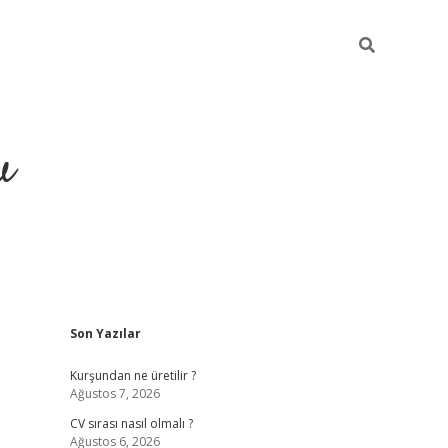
u
Sidebar
Son Yazılar
piabella
Kurşundan ne üretilir ?
Ağustos 7, 2026
CV sırası nasıl olmalı ?
Ağustos 6, 2026