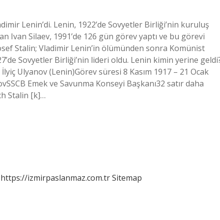
imir Lenin’di. Lenin, 1922’de Sovyetler Birliği’nin kuruluş
n Ivan Silaev, 1991’de 126 gün görev yaptı ve bu görevi
 Josef Stalin; Vladimir Lenin’in ölümünden sonra Komünist
’de Sovyetler Birliği’nin lideri oldu. Lenin kimin yerine geldi
r İlyiç Ulyanov (Lenin)Görev süresi 8 Kasım 1917 – 21 Ocak
kovSSCB Emek ve Savunma Konseyi Başkanı32 satır daha
h Stalin [k]…
https://izmirpaslanmaz.com.tr
Sitemap