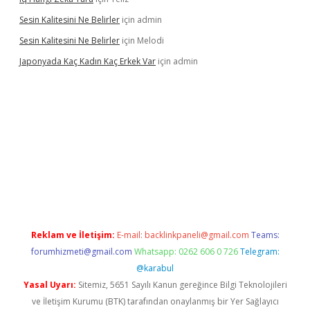
Sesin Kalitesini Ne Belirler
için
admin
Sesin Kalitesini Ne Belirler
için
Melodi
Japonyada Kaç Kadın Kaç Erkek Var
için
admin
iabella
Reklam ve İletişim:
E-mail:
backlinkpaneli@gmail.com
Teams:
forumhizmeti@gmail.com
Whatsapp: 0262 606 0 726
Telegram:
@karabul
Yasal Uyarı:
Sitemiz, 5651 Sayılı Kanun gereğince Bilgi Teknolojileri
ve İletişim Kurumu (BTK) tarafından onaylanmış bir Yer Sağlayıcı