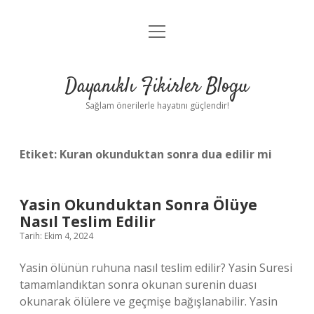
menüyü
Anasayfa
aç
Gizlilik Politikası
Dayanıklı Fikirler Blogu
Yasal Uyarı
Sağlam önerilerle hayatını güçlendir!
Hakkımızda
Etiket:
Kuran okunduktan sonra dua edilir mi
Yasin Okunduktan Sonra Ölüye
Nasıl Teslim Edilir
Tarih: Ekim 4, 2024
Yasin ölünün ruhuna nasıl teslim edilir? Yasin Suresi
tamamlandıktan sonra okunan surenin duası
okunarak ölülere ve geçmişe bağışlanabilir. Yasin