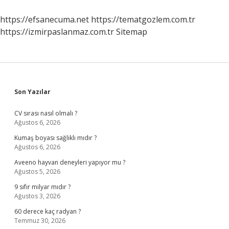
Nasıl
Teslim
https://efsanecuma.net
https://tematgozlem.com.tr
Edilir
https://izmirpaslanmaz.com.tr
Sitemap
Sidebar
Son Yazılar
CV sırası nasıl olmalı ?
Ağustos 6, 2026
Kumaş boyası sağlıklı mıdır ?
Ağustos 6, 2026
Aveeno hayvan deneyleri yapıyor mu ?
Ağustos 5, 2026
9 sıfır milyar mıdır ?
Ağustos 3, 2026
60 derece kaç radyan ?
Temmuz 30, 2026