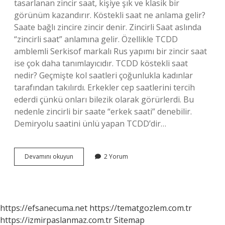
tasarlanan zincir saat, kişiye şık ve klasik bir
görünüm kazandırır. Köstekli saat ne anlama gelir?
Saate bağlı zincire zincir denir. Zincirli Saat aslında
“zincirli saat” anlamına gelir. Özellikle TCDD
amblemli Serkisof markalı Rus yapımı bir zincir saat
ise çok daha tanımlayıcıdır. TCDD köstekli saat
nedir? Geçmişte kol saatleri çoğunlukla kadınlar
tarafından takılırdı. Erkekler cep saatlerini tercih
ederdi çünkü onları bilezik olarak görürlerdi. Bu
nedenle zincirli bir saate “erkek saati” denebilir.
Demiryolu saatini ünlü yapan TCDD’dir…
Köstekli
Devamını okuyun
2 Yorum
Saat
Neden
Değerli
https://efsanecuma.net
https://tematgozlem.com.tr
https://izmirpaslanmaz.com.tr
Sitemap