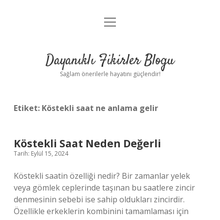
menüyü
Anasayfa
aç
Gizlilik Politikası
Dayanıklı Fikirler Blogu
Yasal Uyarı
Sağlam önerilerle hayatını güçlendir!
Hakkımızda
Etiket:
Köstekli saat ne anlama gelir
Köstekli Saat Neden Değerli
Tarih: Eylül 15, 2024
Köstekli saatin özelliği nedir? Bir zamanlar yelek
veya gömlek ceplerinde taşınan bu saatlere zincir
denmesinin sebebi ise sahip oldukları zincirdir.
Özellikle erkeklerin kombinini tamamlaması için