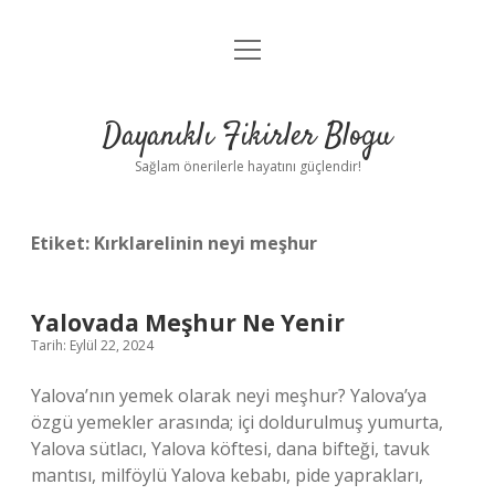
menüyü
Anasayfa
aç
Gizlilik Politikası
Dayanıklı Fikirler Blogu
Yasal Uyarı
Sağlam önerilerle hayatını güçlendir!
Hakkımızda
Etiket:
Kırklarelinin neyi meşhur
Yalovada Meşhur Ne Yenir
Tarih: Eylül 22, 2024
Yalova’nın yemek olarak neyi meşhur? Yalova’ya
özgü yemekler arasında; içi doldurulmuş yumurta,
Yalova sütlacı, Yalova köftesi, dana bifteği, tavuk
mantısı, milföylü Yalova kebabı, pide yaprakları,