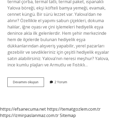
termal çorba, termal tatlı, termal paket, ıspanaklı
Yalova böreği, ekşi köfteli bamya yemeği, evamak,
cennet küngü. Bir sürü lezzet var. Yalova’dan ne
alınır? Özellikle el yapımı sabun çiçekleri, dokuma
halılar, iğne oyası ve çini işlemeleri hediyelik eşya
denince akla ilk gelenlerdir. Hem şehir merkezinde
hem de ilçelerde bulunan hediyelik eşya
dükkanlarından alışveriş yapabilir, yerel pazarları
gezebilir ve sevdikleriniz için çeşitli hediyelik eşyalar
satın alabilirsiniz. Yalova’nın neresi meşhur? Yalova,
ince kumlu plajları ve Armutlu ve Fıstıklı…
Yalovada
Devamını okuyun
2 Yorum
Meşhur
Ne
Yenir
https://efsanecuma.net
https://tematgozlem.com.tr
https://izmirpaslanmaz.com.tr
Sitemap