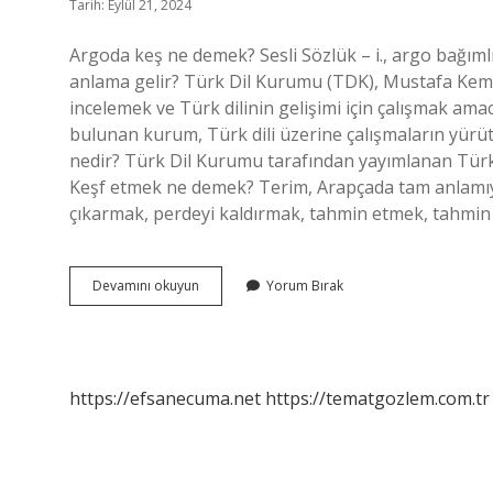
Tarih: Eylül 21, 2024
Argoda keş ne demek? Sesli Sözlük – i., argo bağıml
anlama gelir? Türk Dil Kurumu (TDK), Mustafa Kem
incelemek ve Türk dilinin gelişimi için çalışmak am
bulunan kurum, Türk dili üzerine çalışmaların yürü
nedir? Türk Dil Kurumu tarafından yayımlanan Türk
Keşf etmek ne demek? Terim, Arapçada tam anlamıyla 
çıkarmak, perdeyi kaldırmak, tahmin etmek, tahmin 
Türk
Devamını okuyun
Yorum Bırak
Dil
Kurumu
Keş
Ne
Demek
https://efsanecuma.net
https://tematgozlem.com.tr