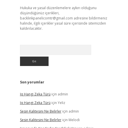
Hukuka ve yasal düzenlemelere aykırı olduğunu
düşündüğünüz içerikleri,
backlinkpanelicomtr@gmail.com
adresine bildirmeniz
halinde, ilgili içerikler yasal süre içerisinde sitemizden
kaldırılacaktır.
Arama
Son yorumlar
Iq Hangi Zeka Türü
için
admin
Iq Hangi Zeka Türü
için
Yeliz
Sesin Kalitesini Ne Belirler
için
admin
Sesin Kalitesini Ne Belirler
için
Melodi