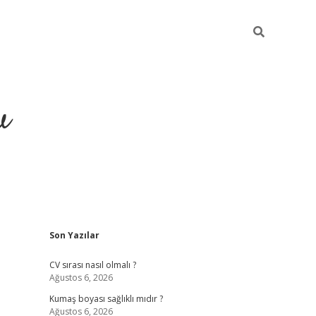
u
Sidebar
Son Yazılar
piabella
CV sırası nasıl olmalı ?
Ağustos 6, 2026
Kumaş boyası sağlıklı mıdır ?
Ağustos 6, 2026