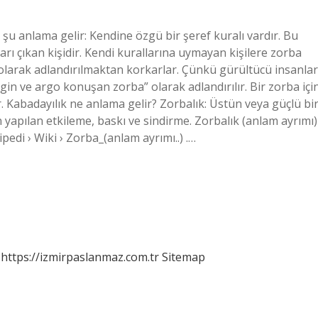
u anlama gelir: Kendine özgü bir şeref kuralı vardır. Bu
ı çıkan kişidir. Kendi kurallarına uymayan kişilere zorba
 olarak adlandırılmaktan korkarlar. Çünkü gürültücü insanlar
zgin ve argo konuşan zorba” olarak adlandırılır. Bir zorba içi
. Kabadayılık ne anlama gelir? Zorbalık: Üstün veya güçlü bi
in yapılan etkileme, baskı ve sindirme. Zorbalık (anlam ayrımı)
pedi › Wiki › Zorba_(anlam ayrımı..) .…
https://izmirpaslanmaz.com.tr
Sitemap