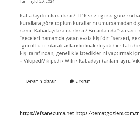
Tarih: Eylül 29, 2024
Kabadayı kimlere denir? TDK sözlüğüne göre zorba ş
kurallara göre toplum kurallarını umursamadan dışar
denir. Kabadayılara ne denir? Bu anlamda “serseri”
“geceleri hamamda yatan evsiz kişi”dir; “serseri, ge
“gürültücü” olarak adlandırılmak düşük bir statüdür
kişi tarafından, genellikle istediklerini yaptırmak iç
– VikipediVikipedi › Wiki › Kabadayı_(anlam_ayrı…Viki
Osmanlıda
Devamını okuyun
2 Yorum
Kabadayı
Ne
Demek
https://efsanecuma.net
https://tematgozlem.com.tr