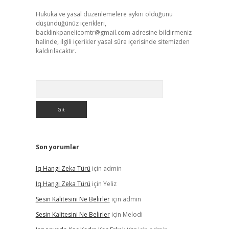
Hukuka ve yasal düzenlemelere aykırı olduğunu
düşündüğünüz içerikleri,
backlinkpanelicomtr@gmail.com
adresine bildirmeniz
halinde, ilgili içerikler yasal süre içerisinde sitemizden
kaldırılacaktır.
Arama
Son yorumlar
Iq Hangi Zeka Türü
için
admin
Iq Hangi Zeka Türü
için
Yeliz
Sesin Kalitesini Ne Belirler
için
admin
Sesin Kalitesini Ne Belirler
için
Melodi