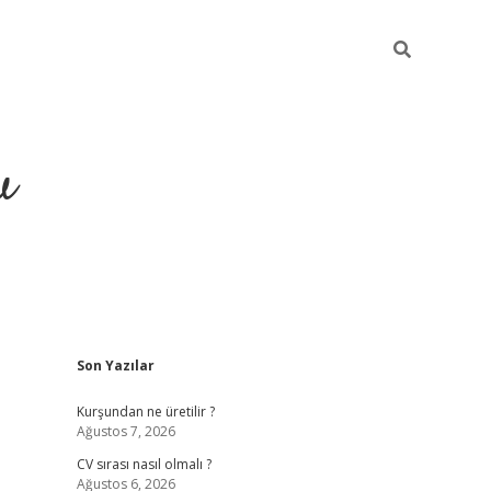
u
Sidebar
Son Yazılar
piabella
Kurşundan ne üretilir ?
Ağustos 7, 2026
CV sırası nasıl olmalı ?
Ağustos 6, 2026