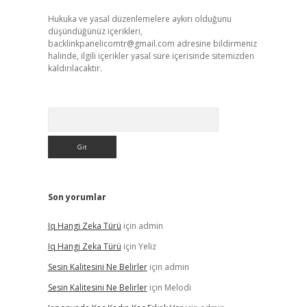
Hukuka ve yasal düzenlemelere aykırı olduğunu
düşündüğünüz içerikleri,
backlinkpanelicomtr@gmail.com
adresine bildirmeniz
halinde, ilgili içerikler yasal süre içerisinde sitemizden
kaldırılacaktır.
Arama
Son yorumlar
Iq Hangi Zeka Türü
için
admin
Iq Hangi Zeka Türü
için
Yeliz
Sesin Kalitesini Ne Belirler
için
admin
Sesin Kalitesini Ne Belirler
için
Melodi