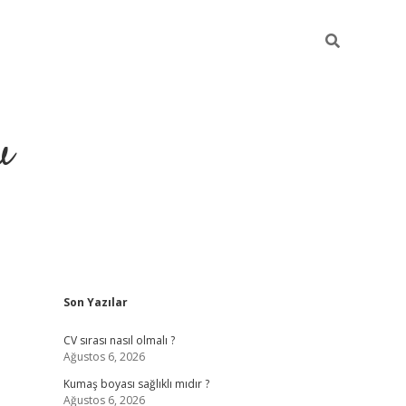
u
Sidebar
Son Yazılar
piabella
CV sırası nasıl olmalı ?
Ağustos 6, 2026
Kumaş boyası sağlıklı mıdır ?
Ağustos 6, 2026