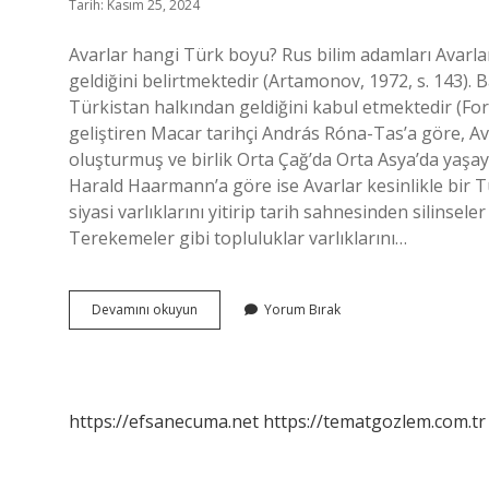
Tarih: Kasım 25, 2024
Avarlar hangi Türk boyu? Rus bilim adamları Avarlar
geldiğini belirtmektedir (Artamonov, 1972, s. 143). Ba
Türkistan halkından geldiğini kabul etmektedir (For
geliştiren Macar tarihçi András Róna-Tas’a göre, Ava
oluşturmuş ve birlik Orta Çağ’da Orta Asya’da yaşay
Harald Haarmann’a göre ise Avarlar kesinlikle bir Tü
siyasi varlıklarını yitirip tarih sahnesinden silins
Terekemeler gibi topluluklar varlıklarını…
Avar
Devamını okuyun
Yorum Bırak
Hangi
Millet
https://efsanecuma.net
https://tematgozlem.com.tr