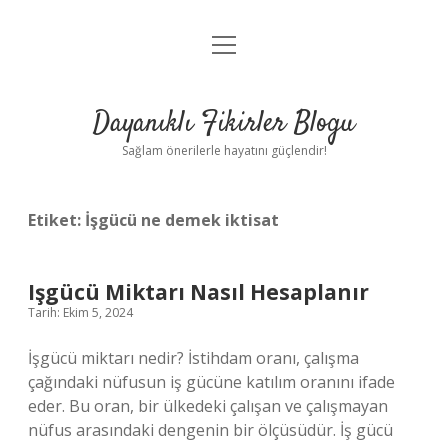
menüyü
Anasayfa
aç
Gizlilik Politikası
Dayanıklı Fikirler Blogu
Yasal Uyarı
Sağlam önerilerle hayatını güçlendir!
Hakkımızda
Etiket:
İşgücü ne demek iktisat
Işgücü Miktarı Nasıl Hesaplanır
Tarih: Ekim 5, 2024
İşgücü miktarı nedir? İstihdam oranı, çalışma
çağındaki nüfusun iş gücüne katılım oranını ifade
eder. Bu oran, bir ülkedeki çalışan ve çalışmayan
nüfus arasındaki dengenin bir ölçüsüdür. İş gücü