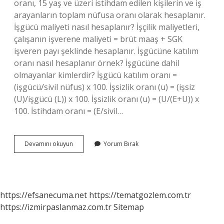
oranı, 15 yaş ve üzeri istihdam edilen kişilerin ve iş
arayanların toplam nüfusa oranı olarak hesaplanır.
İşgücü maliyeti nasıl hesaplanır? İşçilik maliyetleri,
çalışanın işverene maliyeti = brüt maaş + SGK
işveren payı şeklinde hesaplanır. İşgücüne katılım
oranı nasıl hesaplanır örnek? İşgücüne dahil
olmayanlar kimlerdir? İşgücü katılım oranı =
(işgücü/sivil nüfus) x 100. İşsizlik oranı (u) = (işsiz
(U)/işgücü (L)) x 100. İşsizlik oranı (u) = (U/(E+U)) x
100. İstihdam oranı = (E/sivil…
Işgücü
Devamını okuyun
Yorum Bırak
Miktarı
Nasıl
Hesaplanır
https://efsanecuma.net
https://tematgozlem.com.tr
https://izmirpaslanmaz.com.tr
Sitemap