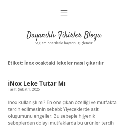
menüyü
Anasayfa
aç
Gizlilik Politikası
Dayanıklı Fikirler Blogu
Yasal Uyarı
Sağlam önerilerle hayatını güçlendir!
Hakkımızda
Etiket:
İnox ocaktaki lekeler nasıl çıkarılır
İNox Leke Tutar Mı
Tarih: Şubat 1, 2025
İnox kullanışlı mı? En öne çıkan özelliği ve mutfakta
tercih edilmesinin sebebi: Yiyeceklerde asit
oluşumunu engeller. Bu sebeple hijyenik
sebeplerden dolayı mutfaklarda bu ürünler tercih