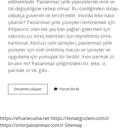
edilmektedir. Paslanmaz çelik yiyeceklerde renk ve
tat değişikliğine sebep olmaz. Bu özelliğinden dolayı
oldukça güvenilir ve tercih edilir. İnox’da leke nasıl
çıkarılır? Paslanmaz çelik yüzeyleri temizlemek için
ihtiyacınız olan tek şey katı yağları gidermek için
sabunlu su, kireç kalıntıları için seyreltilmiş sirke,
karbonat, klorsuz cam spreyleri, paslanmaz çelik
yüzeyler için özel üretilmiş macun ve spreyler ve
uygulama için yumuşak bir bezdir. İnox parmak izi
bırakır mı? Paslanmaz çeliğinizdeki kir, leke, iz,
parmak izi vb. gibi…
İNox
Devamını okuyun
Yorum Bırak
Leke
Tutar
Mı
https://efsanecuma.net
https://tematgozlem.com.tr
https://izmirpaslanmaz.com.tr
Sitemap