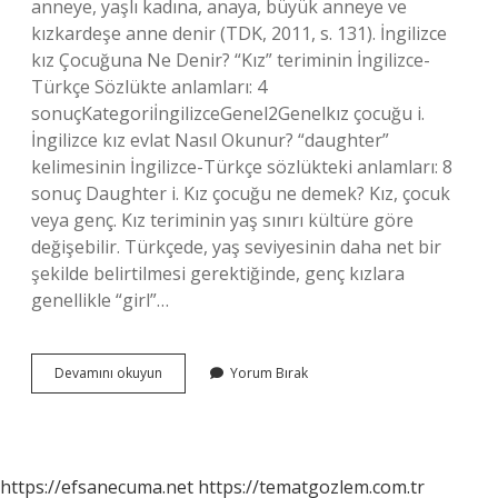
anneye, yaşlı kadına, anaya, büyük anneye ve
kızkardeşe anne denir (TDK, 2011, s. 131). İngilizce
kız Çocuğuna Ne Denir? “Kız” teriminin İngilizce-
Türkçe Sözlükte anlamları: 4
sonuçKategoriİngilizceGenel2Genelkız çocuğu i.
İngilizce kız evlat Nasıl Okunur? “daughter”
kelimesinin İngilizce-Türkçe sözlükteki anlamları: 8
sonuç Daughter i. Kız çocuğu ne demek? Kız, çocuk
veya genç. Kız teriminin yaş sınırı kültüre göre
değişebilir. Türkçede, yaş seviyesinin daha net bir
şekilde belirtilmesi gerektiğinde, genç kızlara
genellikle “girl”…
Kız
Devamını okuyun
Yorum Bırak
Evlat
Ingilizcede
Ne
Denir
https://efsanecuma.net
https://tematgozlem.com.tr