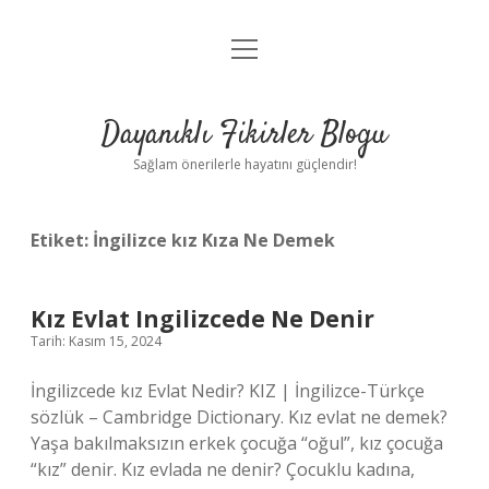
menüyü
Anasayfa
aç
Gizlilik Politikası
Dayanıklı Fikirler Blogu
Yasal Uyarı
Sağlam önerilerle hayatını güçlendir!
Hakkımızda
Etiket:
İngilizce kız Kıza Ne Demek
Kız Evlat Ingilizcede Ne Denir
Tarih: Kasım 15, 2024
İngilizcede kız Evlat Nedir? KIZ | İngilizce-Türkçe
sözlük – Cambridge Dictionary. Kız evlat ne demek?
Yaşa bakılmaksızın erkek çocuğa “oğul”, kız çocuğa
“kız” denir. Kız evlada ne denir? Çocuklu kadına,