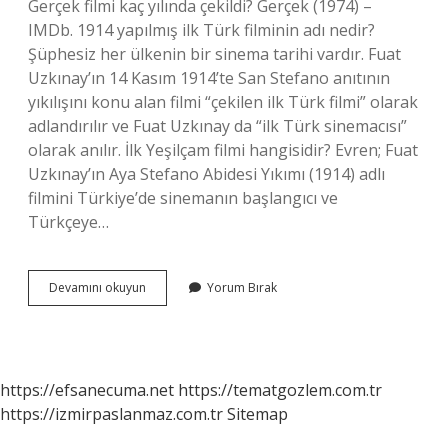
Gerçek filmi kaç yılında çekildi? Gerçek (1974) –
IMDb. 1914 yapılmış ilk Türk filminin adı nedir?
Şüphesiz her ülkenin bir sinema tarihi vardır. Fuat
Uzkınay’ın 14 Kasım 1914’te San Stefano anıtının
yıkılışını konu alan filmi “çekilen ilk Türk filmi” olarak
adlandırılır ve Fuat Uzkınay da “ilk Türk sinemacısı”
olarak anılır. İlk Yeşilçam filmi hangisidir? Evren; Fuat
Uzkınay’ın Aya Stefano Abidesi Yıkımı (1914) adlı
filmini Türkiye’de sinemanın başlangıcı ve
Türkçeye…
Gerçek
Devamını okuyun
Yorum Bırak
Türk
Filmi
Ne
Zaman
Çekildi
https://efsanecuma.net
https://tematgozlem.com.tr
https://izmirpaslanmaz.com.tr
Sitemap