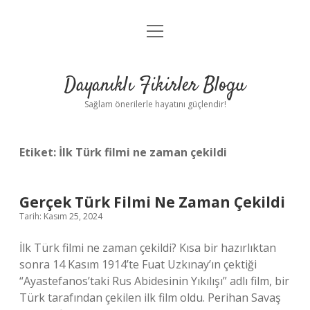
menüyü
Anasayfa
aç
Gizlilik Politikası
Dayanıklı Fikirler Blogu
Yasal Uyarı
Sağlam önerilerle hayatını güçlendir!
Hakkımızda
Etiket:
İlk Türk filmi ne zaman çekildi
Gerçek Türk Filmi Ne Zaman Çekildi
Tarih: Kasım 25, 2024
İlk Türk filmi ne zaman çekildi? Kısa bir hazırlıktan
sonra 14 Kasım 1914’te Fuat Uzkınay’ın çektiği
“Ayastefanos’taki Rus Abidesinin Yıkılışı” adlı film, bir
Türk tarafından çekilen ilk film oldu. Perihan Savaş