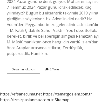
2024 Pazar gününe denk geliyor. Muharrem ayı ise
7 Temmuz 2024 Pazar günü idrak edilecek. Kaç
yılındayız? Bugün bu eksantrik takvimle 2019 yılına
girdiğimiz söyleniyor. Hz. Adem’in dini nedir? Hz.
Adem’den Peygamberimize gelen dinin adı İslam’dır
– M. Fatih Çıtlak ile Sahur Vakti – YouTube. Bolluk,
bereket, birlik ve beraberliğin simgesi Ramazan ayı,
M. Müslümanlıktan önce hangi din vardı? İslam’dan
önce Araplar arasında istikrar, Zerdüştlük,
putperestlik, Hamfizm,…
Islamin
Devamını okuyun
2 Yorum
Kacinci
Yilindayiz
https://efsanecuma.net
https://tematgozlem.com.tr
https://izmirpaslanmaz.com.tr
Sitemap