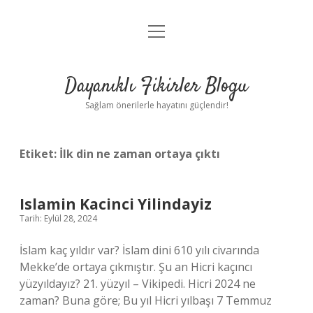
menüyü
Anasayfa
aç
Gizlilik Politikası
Dayanıklı Fikirler Blogu
Yasal Uyarı
Sağlam önerilerle hayatını güçlendir!
Hakkımızda
Etiket:
İlk din ne zaman ortaya çıktı
Islamin Kacinci Yilindayiz
Tarih: Eylül 28, 2024
İslam kaç yıldır var? İslam dini 610 yılı civarında
Mekke’de ortaya çıkmıştır. Şu an Hicri kaçıncı
yüzyıldayız? 21. yüzyıl – Vikipedi. Hicri 2024 ne
zaman? Buna göre; Bu yıl Hicri yılbaşı 7 Temmuz