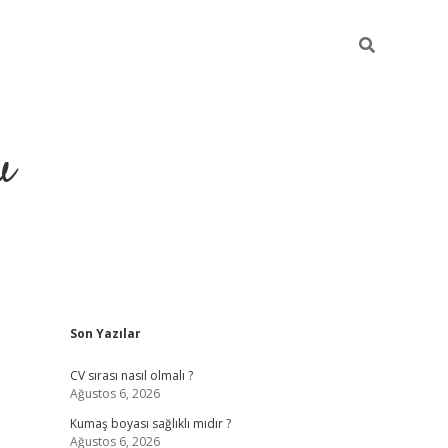
u
Sidebar
Son Yazılar
piabella
CV sırası nasıl olmalı ?
Ağustos 6, 2026
Kumaş boyası sağlıklı mıdır ?
Ağustos 6, 2026