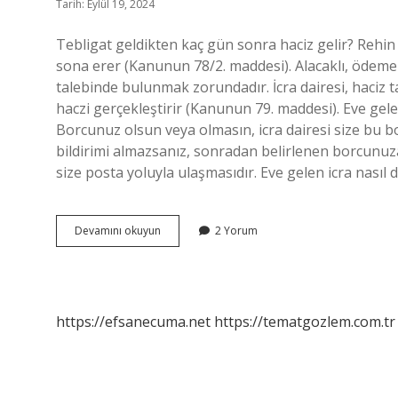
Tarih: Eylül 19, 2024
Tebligat geldikten kaç gün sonra haciz gelir? Rehin 
sona erer (Kanunun 78/2. maddesi). Alacaklı, ödeme e
talebinde bulunmak zorundadır. İcra dairesi, haciz ta
haczi gerçekleştirir (Kanunun 79. maddesi). Eve gele
Borcunuz olsun veya olmasın, icra dairesi size bu 
bildirimi almazsanız, sonradan belirlenen borcunuza
size posta yoluyla ulaşmasıdır. Eve gelen icra nasıl
Eve
Devamını okuyun
2 Yorum
Icra
Tebligatı
Geldi
Ne
Yapmalıyım
https://efsanecuma.net
https://tematgozlem.com.tr