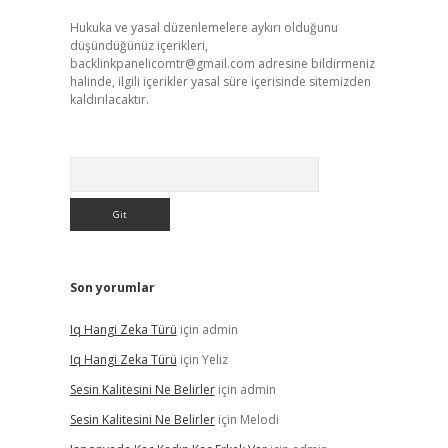
Hukuka ve yasal düzenlemelere aykırı olduğunu
düşündüğünüz içerikleri,
backlinkpanelicomtr@gmail.com
adresine bildirmeniz
halinde, ilgili içerikler yasal süre içerisinde sitemizden
kaldırılacaktır.
Arama
Son yorumlar
Iq Hangi Zeka Türü
için
admin
Iq Hangi Zeka Türü
için
Yeliz
Sesin Kalitesini Ne Belirler
için
admin
Sesin Kalitesini Ne Belirler
için
Melodi