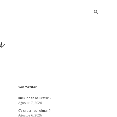
u
Sidebar
Son Yazılar
piabella
Kurşundan ne üretilir ?
Ağustos 7, 2026
CV sırası nasıl olmalı ?
Ağustos 6, 2026