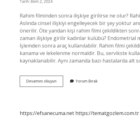
Tarih: Ekim 2, 2024
Rahim filminden sonra ilişkiye girilirse ne olur? Rahim
Aslında cinsel ilişkiyi engelleyecek bir şey yoktu
önerilir. Öte yandan kişi rahim filmi çekildikten so
zaman ilişkiye girilir kadınlar kulübü? Endometrial 
İşlemden sonra araç kullanılabilir. Rahim filmi çekil
kanama ve lekelenme normaldir. Bu, servikste kull
kaynaklanabilir. Aynı zamanda bazı hastalarda alt sır
Rahim
Devamını okuyun
Yorum Bırak
Filmi
Sonrası
Neden
Ilişkiye
Girilmez
https://efsanecuma.net
https://tematgozlem.com.tr