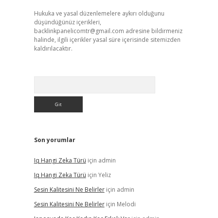
Hukuka ve yasal düzenlemelere aykırı olduğunu
düşündüğünüz içerikleri,
backlinkpanelicomtr@gmail.com
adresine bildirmeniz
halinde, ilgili içerikler yasal süre içerisinde sitemizden
kaldırılacaktır.
Arama
Son yorumlar
Iq Hangi Zeka Türü
için
admin
Iq Hangi Zeka Türü
için
Yeliz
Sesin Kalitesini Ne Belirler
için
admin
Sesin Kalitesini Ne Belirler
için
Melodi