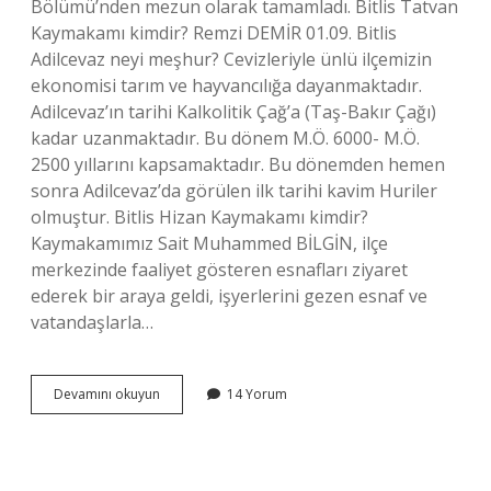
Bölümü’nden mezun olarak tamamladı. Bitlis Tatvan
Kaymakamı kimdir? Remzi DEMİR 01.09. Bitlis
Adilcevaz neyi meşhur? Cevizleriyle ünlü ilçemizin
ekonomisi tarım ve hayvancılığa dayanmaktadır.
Adilcevaz’ın tarihi Kalkolitik Çağ’a (Taş-Bakır Çağı)
kadar uzanmaktadır. Bu dönem M.Ö. 6000- M.Ö.
2500 yıllarını kapsamaktadır. Bu dönemden hemen
sonra Adilcevaz’da görülen ilk tarihi kavim Huriler
olmuştur. Bitlis Hizan Kaymakamı kimdir?
Kaymakamımız Sait Muhammed BİLGİN, ilçe
merkezinde faaliyet gösteren esnafları ziyaret
ederek bir araya geldi, işyerlerini gezen esnaf ve
vatandaşlarla…
Bitlis
Devamını okuyun
14 Yorum
Adilcevaz
Kaymakamı
Kimdir