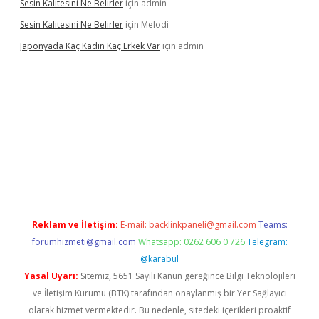
Sesin Kalitesini Ne Belirler
için
admin
Sesin Kalitesini Ne Belirler
için
Melodi
Japonyada Kaç Kadın Kaç Erkek Var
için
admin
piabella
Reklam ve İletişim:
E-mail:
backlinkpaneli@gmail.com
Teams:
forumhizmeti@gmail.com
Whatsapp: 0262 606 0 726
Telegram:
@karabul
Yasal Uyarı:
Sitemiz, 5651 Sayılı Kanun gereğince Bilgi Teknolojileri
ve İletişim Kurumu (BTK) tarafından onaylanmış bir Yer Sağlayıcı
olarak hizmet vermektedir. Bu nedenle, sitedeki içerikleri proaktif