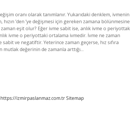
 değişim oranı olarak tanımlanır. Yukarıdaki denklem, ivmenin
 farkın, hızın ‍’den ‍’ye değişmesi için gereken zamana bölünmesine
 zaman eşit olur? Eğer ivme sabit ise, anlık ivme o periyottak
anlık ivme o periyottaki ortalama ivmedir. İvme ne zaman
 sabit ve negatiftir. Yeterince zaman geçerse, hız sıfıra
in mutlak değerinin de zamanla arttığı…
https://izmirpaslanmaz.com.tr
Sitemap