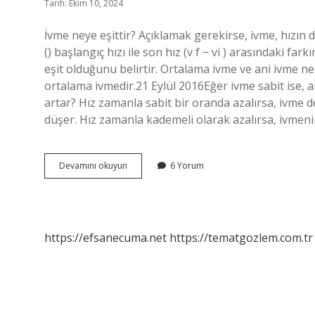
Tarih: Ekim 10, 2024
İvme neye eşittir? Açıklamak gerekirse, ivme, hızın
(‍) başlangıç ​​hızı ile son hız (v f − vi ‍) arasındaki
eşit olduğunu belirtir. Ortalama ivme ve ani ivme ne
ortalama ivmedir.21 Eylül 2016Eğer ivme sabit ise, 
artar? Hız zamanla sabit bir oranda azalırsa, ivme de
düşer. Hız zamanla kademeli olarak azalırsa, ivmen
İVme
Devamını okuyun
6 Yorum
Ne
Zaman
Eşit
Olur
https://efsanecuma.net
https://tematgozlem.com.tr