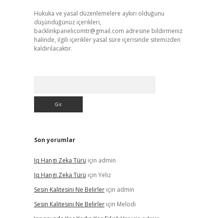
Hukuka ve yasal düzenlemelere aykırı olduğunu
düşündüğünüz içerikleri,
backlinkpanelicomtr@gmail.com
adresine bildirmeniz
halinde, ilgili içerikler yasal süre içerisinde sitemizden
kaldırılacaktır.
Arama
Son yorumlar
Iq Hangi Zeka Türü
için
admin
Iq Hangi Zeka Türü
için
Yeliz
Sesin Kalitesini Ne Belirler
için
admin
Sesin Kalitesini Ne Belirler
için
Melodi