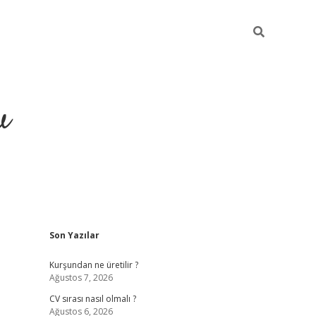
u
Sidebar
Son Yazılar
piabella
Kurşundan ne üretilir ?
Ağustos 7, 2026
CV sırası nasıl olmalı ?
Ağustos 6, 2026