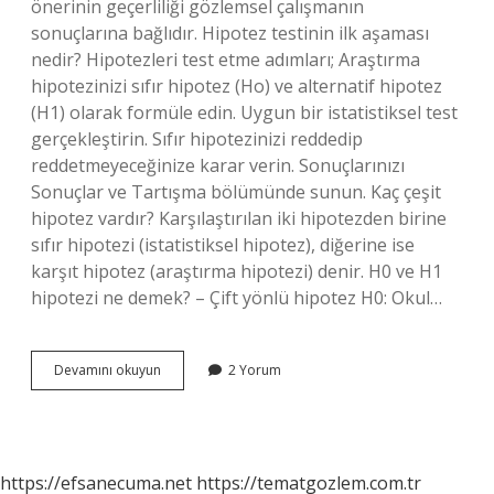
önerinin geçerliliği gözlemsel çalışmanın
sonuçlarına bağlıdır. Hipotez testinin ilk aşaması
nedir? Hipotezleri test etme adımları; Araştırma
hipotezinizi sıfır hipotez (Ho) ve alternatif hipotez
(H1) olarak formüle edin. Uygun bir istatistiksel test
gerçekleştirin. Sıfır hipotezinizi reddedip
reddetmeyeceğinize karar verin. Sonuçlarınızı
Sonuçlar ve Tartışma bölümünde sunun. Kaç çeşit
hipotez vardır? Karşılaştırılan iki hipotezden birine
sıfır hipotezi (istatistiksel hipotez), diğerine ise
karşıt hipotez (araştırma hipotezi) denir. H0 ve H1
hipotezi ne demek? – Çift yönlü hipotez H0: Okul…
Hipotez
Devamını okuyun
2 Yorum
Testi
Aşamaları
Nelerdir
https://efsanecuma.net
https://tematgozlem.com.tr