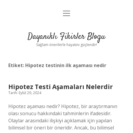
menüyü
Anasayfa
aç
Gizlilik Politikası
Dayanıklı Fikirler Blogu
Yasal Uyarı
Sağlam önerilerle hayatını güçlendir!
Hakkımızda
Etiket:
Hipotez testinin ilk aşaması nedir
Hipotez Testi Aşamaları Nelerdir
Tarih: Eylül 29, 2024
Hipotez aşaması nedir? Hipotez, bir araştırmanın
olası sonucu hakkındaki tahminlerin ifadesidir.
Olaylar arasındaki ilişkiyi açıklamak için yapılan
bilimsel bir öneri bir öneridir. Ancak, bu bilimsel