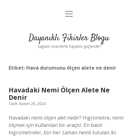
menüyü
Anasayfa
aç
Gizlilik Politikası
Dayanıklı Fikirler Blogu
Yasal Uyarı
Sağlam önerilerle hayatını güçlendir!
Hakkımızda
Etiket:
Hava durumunu ölçen alete ne denir
Havadaki Nemi Ölçen Alete Ne
Denir
Tarih: Kasım 26, 2024
Havadaki nemi ölçen alet nedir? Higrometre, nemi
ölçmek için kullanılan bir araçtır. En basit
higrometreler, biri her zaman nemli tutulan iki