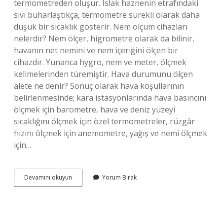
termometreden oluşur. Islak haznenin etrafındaki
sıvı buharlaştıkça, termometre sürekli olarak daha
düşük bir sıcaklık gösterir. Nem ölçüm cihazları
nelerdir? Nem ölçer, higrometre olarak da bilinir,
havanın net nemini ve nem içeriğini ölçen bir
cihazdır. Yunanca hygro, nem ve meter, ölçmek
kelimelerinden türemiştir. Hava durumunu ölçen
alete ne denir? Sonuç olarak hava koşullarının
belirlenmesinde; kara istasyonlarında hava basıncını
ölçmek için barometre, hava ve deniz yüzeyi
sıcaklığını ölçmek için özel termometreler, rüzgâr
hızını ölçmek için anemometre, yağış ve nemi ölçmek
için…
Havadaki
Devamını okuyun
Yorum Bırak
Nemi
Ölçen
Alete
Ne