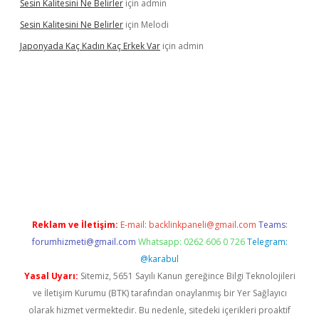
Sesin Kalitesini Ne Belirler
için
admin
Sesin Kalitesini Ne Belirler
için
Melodi
Japonyada Kaç Kadın Kaç Erkek Var
için
admin
abella
Reklam ve İletişim:
E-mail:
backlinkpaneli@gmail.com
Teams:
forumhizmeti@gmail.com
Whatsapp: 0262 606 0 726
Telegram:
@karabul
Yasal Uyarı:
Sitemiz, 5651 Sayılı Kanun gereğince Bilgi Teknolojileri
ve İletişim Kurumu (BTK) tarafından onaylanmış bir Yer Sağlayıcı
olarak hizmet vermektedir. Bu nedenle, sitedeki içerikleri proaktif