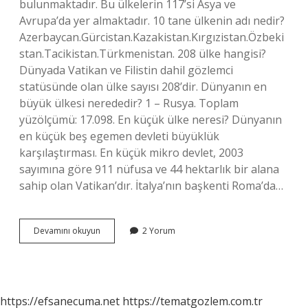
bulunmaktadır. Bu ülkelerin 117’si Asya ve
Avrupa’da yer almaktadır. 10 tane ülkenin adı nedir?
Azerbaycan.Gürcistan.Kazakistan.Kırgızistan.Özbeki
stan.Tacikistan.Türkmenistan. 208 ülke hangisi?
Dünyada Vatikan ve Filistin dahil gözlemci
statüsünde olan ülke sayısı 208’dir. Dünyanın en
büyük ülkesi nerededir? 1 – Rusya. Toplam
yüzölçümü: 17.098. En küçük ülke neresi? Dünyanın
en küçük beş egemen devleti büyüklük
karşılaştırması. En küçük mikro devlet, 2003
sayımına göre 911 nüfusa ve 44 hektarlık bir alana
sahip olan Vatikan’dır. İtalya’nın başkenti Roma’da…
Dünyada
Devamını okuyun
2 Yorum
Kaç
Ülke
Var
https://efsanecuma.net
https://tematgozlem.com.tr