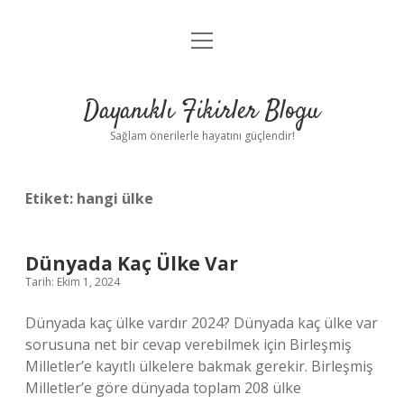
menüyü
Anasayfa
aç
Gizlilik Politikası
Dayanıklı Fikirler Blogu
Yasal Uyarı
Sağlam önerilerle hayatını güçlendir!
Hakkımızda
Etiket:
hangi ülke
Dünyada Kaç Ülke Var
Tarih: Ekim 1, 2024
Dünyada kaç ülke vardır 2024? Dünyada kaç ülke var
sorusuna net bir cevap verebilmek için Birleşmiş
Milletler’e kayıtlı ülkelere bakmak gerekir. Birleşmiş
Milletler’e göre dünyada toplam 208 ülke