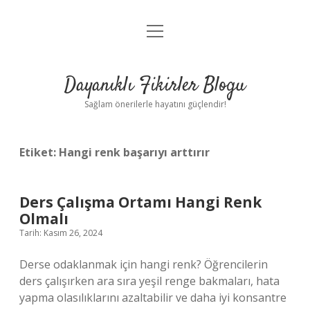
menüyü
Anasayfa
aç
Gizlilik Politikası
Dayanıklı Fikirler Blogu
Yasal Uyarı
Sağlam önerilerle hayatını güçlendir!
Hakkımızda
Etiket:
Hangi renk başarıyı arttırır
Ders Çalışma Ortamı Hangi Renk
Olmalı
Tarih: Kasım 26, 2024
Derse odaklanmak için hangi renk? Öğrencilerin
ders çalışırken ara sıra yeşil renge bakmaları, hata
yapma olasılıklarını azaltabilir ve daha iyi konsantre