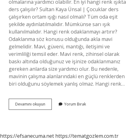
olmalarına yardımcı olabilir. En iyi hangi renk ışıkta
ders çalışılır? Sultan Kaya Ünsal | Çocuklar ders
çalışırken ortam ışığı nasıl olmalı? Tüm oda eşit
şekilde aydınlatılmalıdır. Mümkünse sarı ışık
kullanılmalıdır. Hangi renk odaklanmayı artırır?
Odaklanma söz konusu olduğunda akla mavi
gelmelidir. Mavi, güveni, mantığı, iletişimi ve
verimliliği temsil eder. Mavi renk, zihinsel olarak
baskı altında olduğunuz ve işinize odaklanmanız
gereken anlarda size yardımcı olur. Bu nedenle,
mavinin çalışma alanlarındaki en güçlü renklerden
biri olduğunu söylemek yanlış olmaz. Hangi renk…
Ders
Devamını okuyun
Yorum Bırak
Çalışma
Ortamı
Hangi
Renk
Olmalı
https://efsanecuma.net
https://tematgozlem.com.tr