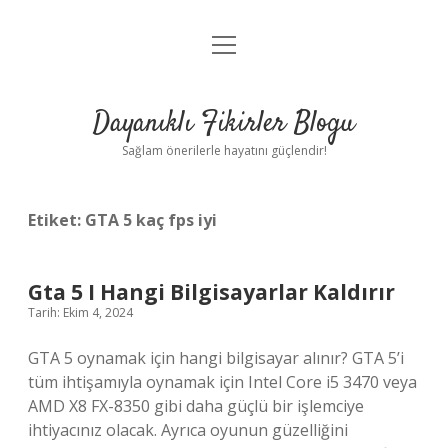
menüyü
Anasayfa
aç
Gizlilik Politikası
Dayanıklı Fikirler Blogu
Yasal Uyarı
Sağlam önerilerle hayatını güçlendir!
Hakkımızda
Etiket:
GTA 5 kaç fps iyi
Gta 5 I Hangi Bilgisayarlar Kaldırır
Tarih: Ekim 4, 2024
GTA 5 oynamak için hangi bilgisayar alınır? GTA 5’i
tüm ihtişamıyla oynamak için Intel Core i5 3470 veya
AMD X8 FX-8350 gibi daha güçlü bir işlemciye
ihtiyacınız olacak. Ayrıca oyunun güzelliğini