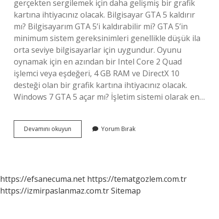
gerçekten sergilemek için daha gelişmiş bir grafik
kartına ihtiyacınız olacak. Bilgisayar GTA 5 kaldırır
mı? Bilgisayarım GTA 5’i kaldırabilir mi? GTA 5’in
minimum sistem gereksinimleri genellikle düşük ila
orta seviye bilgisayarlar için uygundur. Oyunu
oynamak için en azından bir Intel Core 2 Quad
işlemci veya eşdeğeri, 4 GB RAM ve DirectX 10
desteği olan bir grafik kartına ihtiyacınız olacak.
Windows 7 GTA 5 açar mı? İşletim sistemi olarak en…
Gta
Devamını okuyun
Yorum Bırak
5
I
Hangi
Bilgisayarlar
Kaldırır
https://efsanecuma.net
https://tematgozlem.com.tr
https://izmirpaslanmaz.com.tr
Sitemap