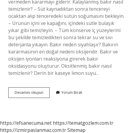
vermeden kararmayı giderir. Kalaylanmış bakır nasıl
temizlenir? – Süt kaynadıktan sonra tencereyi
ocaktan alıp tenceredeki sütün soğumasını bekleyin.
– Ürünün içini ve kapağını, içindeki sütle bulaşık
yıkar gibi temizleyin. – Tüm konserve iç yüzeylerini
bu şekilde temizledikten sonra tekrar su ve sıvı
deterjanla yıkayın. Bakır neden siyahlaşır? Bakırın
kararmasının en doğal nedeni oksijendir. Bakır ve
oksijen iyonları reaksiyona girerek bakır
oksidasyonu oluşturur. Oksitlenmiş bakır nasıl
temizlenir? Derin bir kaseye limon suyu…
Siyahlaşmış
Devamını okuyun
Yorum Bırak
Bakır
Nasıl
Temizlenir
https://efsanecuma.net
https://tematgozlem.com.tr
https://izmirpaslanmaz.com.tr
Sitemap